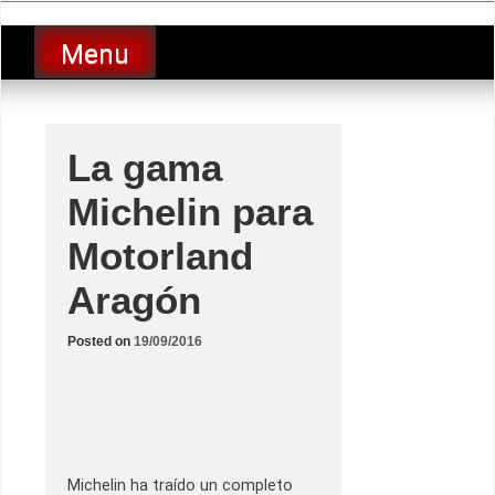
Skip
luciolopezgp
to
Lucio Lopez GP
Menu
content
La gama
Michelin para
Motorland
Aragón
Posted on
19/09/2016
Michelin ha traído un completo