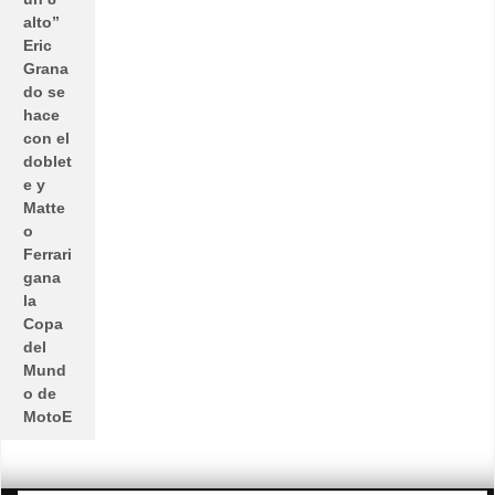
alto”
Eric
Grana
do se
hace
con el
doblet
e y
Matte
o
Ferrari
gana
la
Copa
del
Mund
o de
MotoE