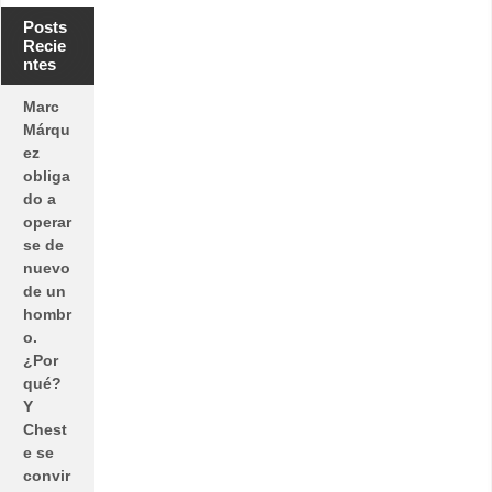
Posts
Recie
ntes
Marc
Márqu
ez
obliga
do a
operar
se de
nuevo
de un
hombr
o.
¿Por
qué?
Y
Chest
e se
convir