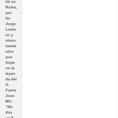
tió en
Rufea,
por
fin
Jorge
Loren
zo y
cinco
mome
ntos
que
forjar
on la
leyen
da del
X-
Fuera
Joan
Mir:
“Me
doy
un 8