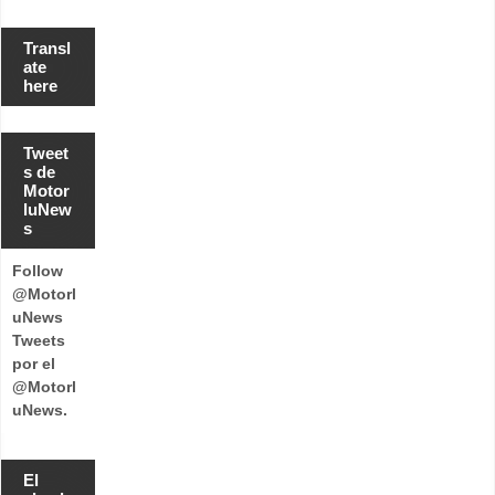
Transl
ate
here
Tweet
s de
Motor
luNew
s
Follow
@Motorl
uNews
Tweets
por el
@Motorl
uNews.
El