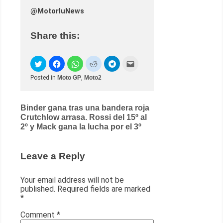
@MotorluNews
Share this:
Posted in
Moto GP
,
Moto2
Post
Binder gana tras una bandera roja
Crutchlow arrasa. Rossi del 15º al
navigation
2º y Mack gana la lucha por el 3º
Leave a Reply
Your email address will not be
published.
Required fields are marked
*
Comment
*