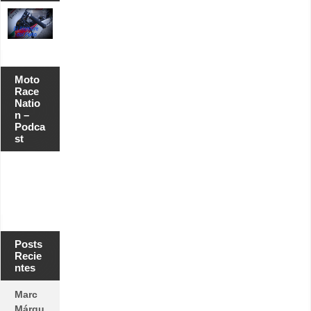
Moto
Race
Natio
n –
Podca
st
Posts
Recie
ntes
Marc
Márqu