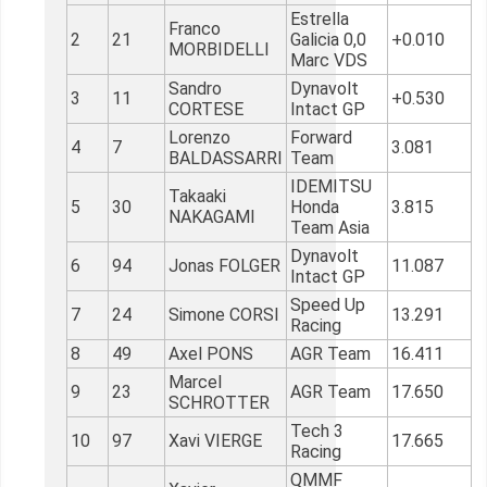
Estrella
Franco
2
21
Galicia 0,0
+0.010
MORBIDELLI
Marc VDS
Sandro
Dynavolt
3
11
+0.530
CORTESE
Intact GP
Lorenzo
Forward
4
7
3.081
BALDASSARRI
Team
IDEMITSU
Takaaki
5
30
Honda
3.815
NAKAGAMI
Team Asia
Dynavolt
6
94
Jonas FOLGER
11.087
Intact GP
Speed Up
7
24
Simone CORSI
13.291
Racing
8
49
Axel PONS
AGR Team
16.411
Marcel
9
23
AGR Team
17.650
SCHROTTER
Tech 3
10
97
Xavi VIERGE
17.665
Racing
QMMF