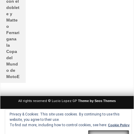
con el
doblet
e y
Matte
o
Ferrari
gana
la
Copa
del
Mund
o de
MotoE
All rights reserved © Lucio Lopez GP
Theme by Seos Themes
Privacy & Cookies: This site uses cookies. By continuing to use this
website, you agree to their use.
To find out more, including how to control cookies, see here:
Cookie Policy