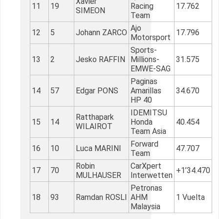
Xavier
11
19
Racing
17.762
SIMEON
Team
Ajo
12
5
Johann ZARCO
17.796
Motorsport
Sports-
13
2
Jesko RAFFIN
Millions-
31.575
EMWE-SAG
Paginas
14
57
Edgar PONS
Amarillas
34.670
HP 40
IDEMITSU
Ratthapark
15
14
Honda
40.454
WILAIROT
Team Asia
Forward
16
10
Luca MARINI
47.707
Team
Robin
CarXpert
17
70
+1’34.470
MULHAUSER
Interwetten
Petronas
18
93
Ramdan ROSLI
AHM
1 Vuelta
Malaysia