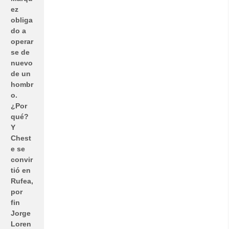
ez
obliga
do a
operar
se de
nuevo
de un
hombr
o.
¿Por
qué?
Y
Chest
e se
convir
tió en
Rufea,
por
fin
Jorge
Loren