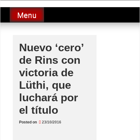
Skip
luciolopezgp
to
Lucio Lopez GP
Menu
content
Nuevo ‘cero’
de Rins con
victoria de
Lüthi, que
luchará por
el título
Posted on
23/10/2016