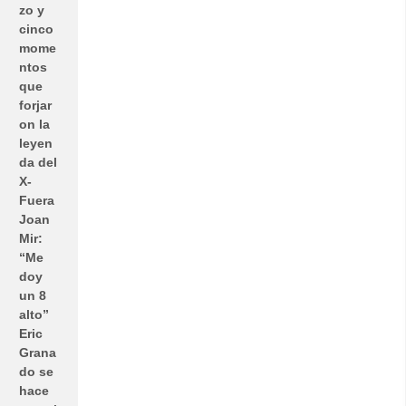
zo y
cinco
mome
ntos
que
forjar
on la
leyen
da del
X-
Fuera
Joan
Mir:
“Me
doy
un 8
alto”
Eric
Grana
do se
hace