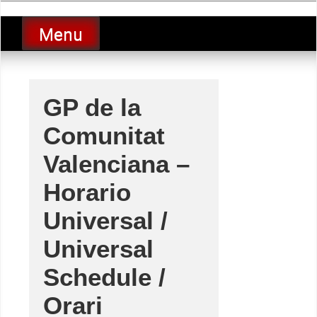
Skip
luciolopezgp
to
Lucio Lopez GP
Menu
content
GP de la
Comunitat
Valenciana –
Horario
Universal /
Universal
Schedule /
Orari