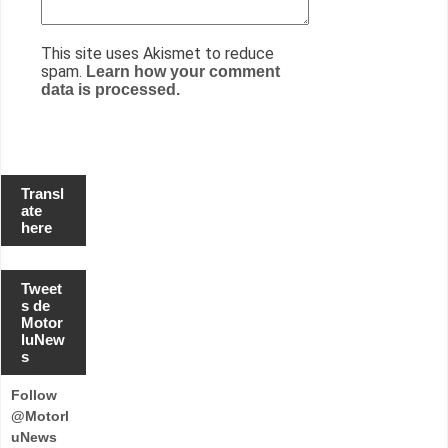
This site uses Akismet to reduce
spam.
Learn how your comment
data is processed.
Transl
ate
here
Tweet
s de
Motor
luNew
s
Follow
@Motorl
uNews