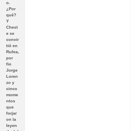
o.
¿Por
qué?
Y
Chest
e se
convir
tió en
Rufea,
por
fin
Jorge
Loren
zo y
cinco
mome
ntos
que
forjar
on la
leyen