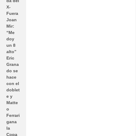
da del
X-
Fuera
Joan
Mir:
“Me
doy
un 8
alto”
Eric
Grana
do se
hace
con el
doblet
e y
Matte
o
Ferrari
gana
la
Copa