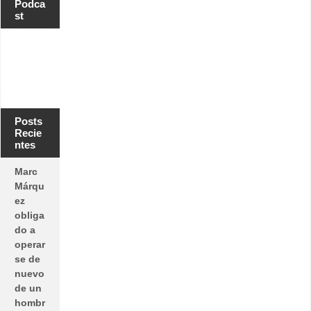
Podca
st
Posts
Recie
ntes
Marc
Márqu
ez
obliga
do a
operar
se de
nuevo
de un
hombr