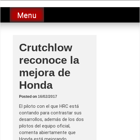
Skip
luciolopezgp
to
Lucio Lopez GP
Menu
content
Crutchlow
reconoce la
mejora de
Honda
Posted on
16/02/2017
El piloto con el que HRC está
contando para contrastar sus
desarrollos, además de los dos
pilotos del equipo oficial,
comenta abiertamente que
Honda está mejorando.