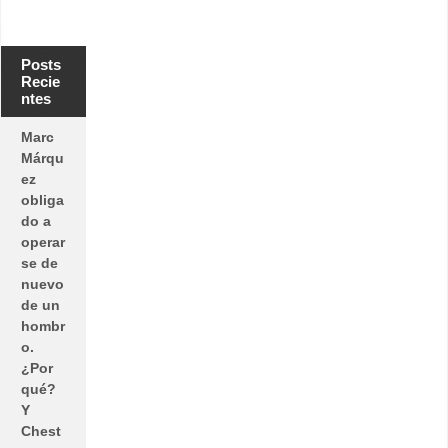
Posts
Recie
ntes
Marc
Márqu
ez
obliga
do a
operar
se de
nuevo
de un
hombr
o.
¿Por
qué?
Y
Chest