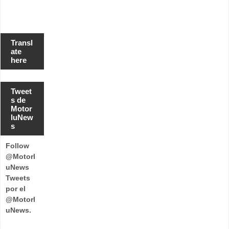
Transl
ate
here
Tweet
s de
Motor
luNew
s
Follow
@Motorl
uNews
Tweets
por el
@Motorl
uNews.