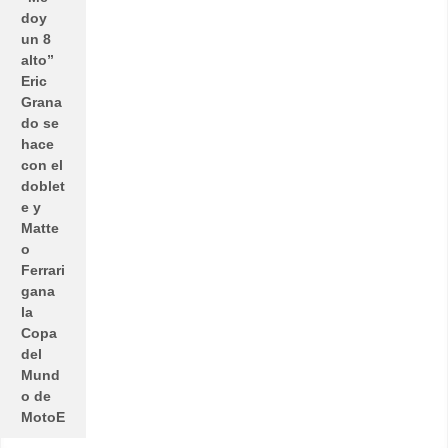
doy
un 8
alto”
Eric
Grana
do se
hace
con el
doblet
e y
Matte
o
Ferrari
gana
la
Copa
del
Mund
o de
MotoE