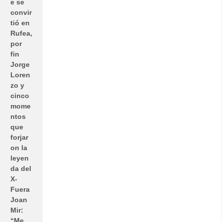
e se
convir
tió en
Rufea,
por
fin
Jorge
Loren
zo y
cinco
mome
ntos
que
forjar
on la
leyen
da del
X-
Fuera
Joan
Mir:
“Me