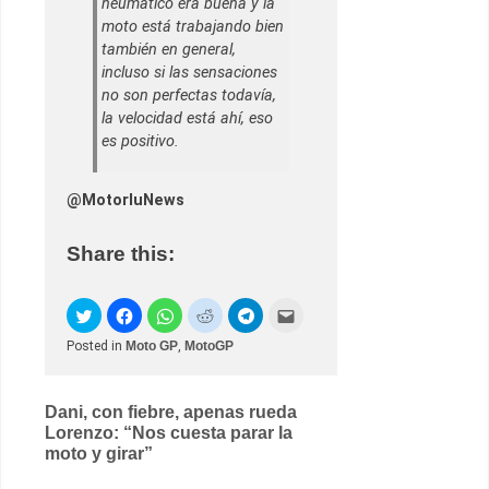
neumático era buena y la
moto está trabajando bien
también en general,
incluso si las sensaciones
no son perfectas todavía,
la velocidad está ahí, eso
es positivo.
@MotorluNews
Share this:
Posted in
Moto GP
,
MotoGP
Post
Dani, con fiebre, apenas rueda
Lorenzo: “Nos cuesta parar la
navigation
moto y girar”