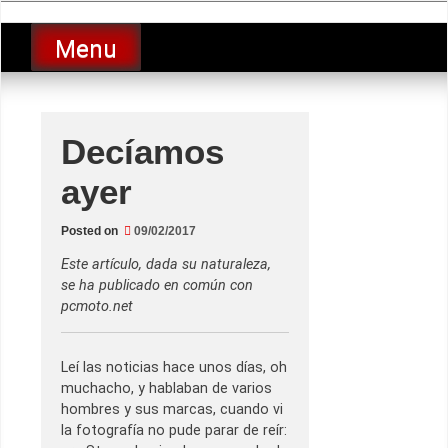
Skip
luciolopezgp
to
Lucio Lopez GP
Menu
content
Decíamos
ayer
Posted on
09/02/2017
Este artículo, dada su naturaleza,
se ha publicado en común con
pcmoto.net
Leí las noticias hace unos días, oh
muchacho, y hablaban de varios
hombres y sus marcas, cuando vi
la fotografía no pude parar de reír: