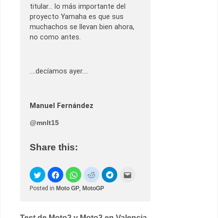
titular… lo más importante del
proyecto Yamaha es que sus
muchachos se llevan bien ahora,
no como antes.
….decíamos ayer….
Manuel Fernández
@
mnlt15
Share this:
Posted in
Moto GP
,
MotoGP
Test de Moto2 y Moto3 en Valencia