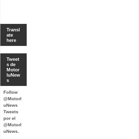
Transl
ate
here
Tweet
s de
Motor
luNew
s
Follow
@Motorl
uNews
Tweets
por el
@Motorl
uNews.