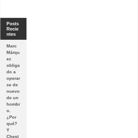
Posts
Recie
ntes
Marc
Márqu
ez
obliga
do a
operar
se de
nuevo
de un
hombr
o.
¿Por
qué?
Y
Chest