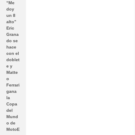
“Me
doy
un 8
alto”
Eric
Grana
do se
hace
con el
doblet
e y
Matte
o
Ferrari
gana
la
Copa
del
Mund
o de
MotoE