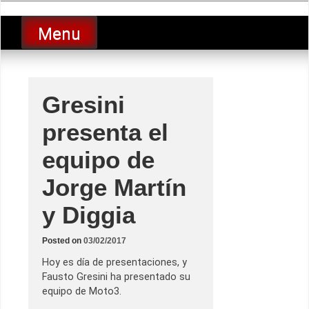
Skip
luciolopezgp
to
Lucio Lopez GP
Menu
content
Gresini
presenta el
equipo de
Jorge Martín
y Diggia
Posted on
03/02/2017
Hoy es día de presentaciones, y
Fausto Gresini ha presentado su
equipo de Moto3.