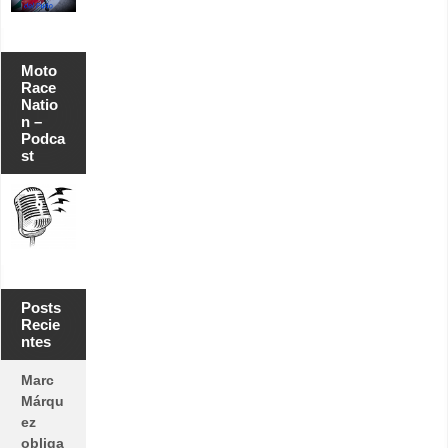
Moto
Race
Natio
n –
Podca
st
Posts
Recie
ntes
Marc
Márqu
ez
obliga