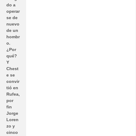
do a
operar
se de
nuevo
de un
hombr
o.
¿Por
qué?
Y
Chest
e se
convir
tió en
Rufea,
por
fin
Jorge
Loren
zo y
cinco