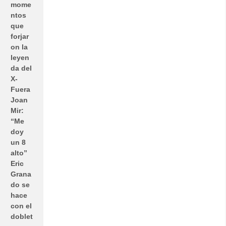
mome
ntos
que
forjar
on la
leyen
da del
X-
Fuera
Joan
Mir:
“Me
doy
un 8
alto”
Eric
Grana
do se
hace
con el
doblet