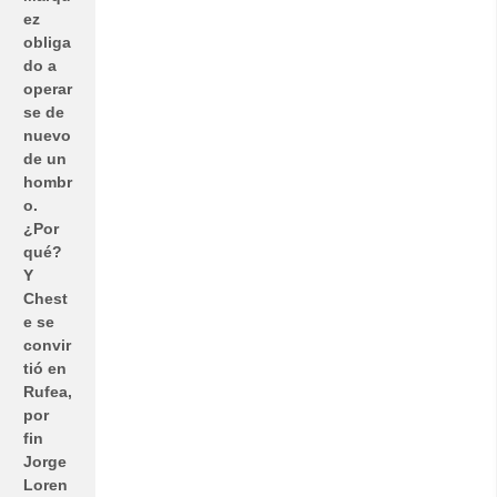
ez
obliga
do a
operar
se de
nuevo
de un
hombr
o.
¿Por
qué?
Y
Chest
e se
convir
tió en
Rufea,
por
fin
Jorge
Loren