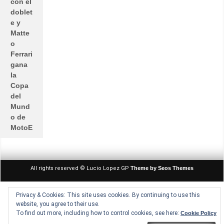
con el
doblet
e y
Matte
o
Ferrari
gana
la
Copa
del
Mund
o de
MotoE
All rights reserved © Lucio Lopez GP
Theme by Seos Themes
Privacy & Cookies: This site uses cookies. By continuing to use this
website, you agree to their use.
To find out more, including how to control cookies, see here:
Cookie Policy