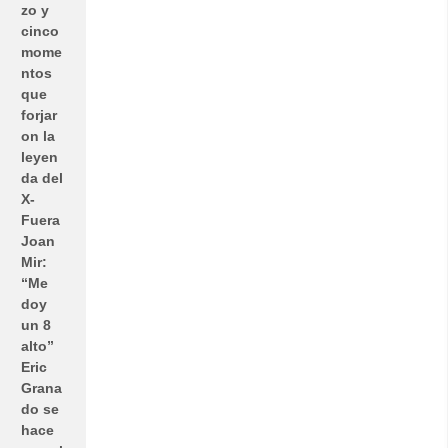
zo y
cinco
mome
ntos
que
forjar
on la
leyen
da del
X-
Fuera
Joan
Mir:
“Me
doy
un 8
alto”
Eric
Grana
do se
hace