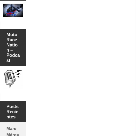
Moto
Race
Natio
n –
Podca
st
Posts
Recie
ntes
Marc
Márqu