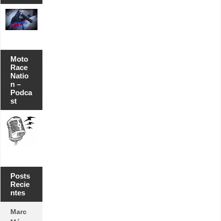
Moto
Race
Natio
n –
Podca
st
Posts
Recie
ntes
Marc