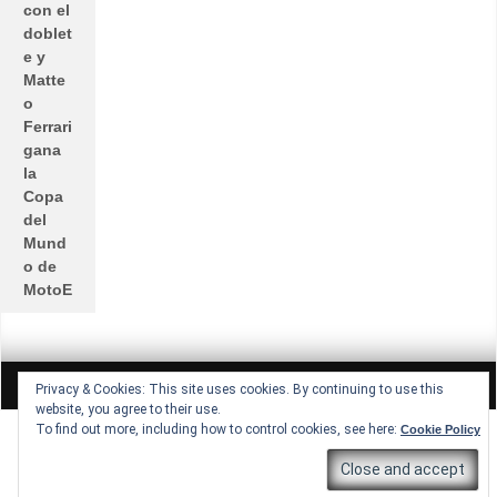
con el
doblet
e y
Matte
o
Ferrari
gana
la
Copa
del
Mund
o de
MotoE
All rights reserved © Lucio Lopez GP
Theme by Seos Themes
Privacy & Cookies: This site uses cookies. By continuing to use this
website, you agree to their use.
To find out more, including how to control cookies, see here:
Cookie Policy