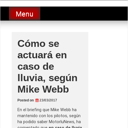
Skip
luciolopezgp
to
Lucio Lopez GP
Menu
content
Cómo se
actuará en
caso de
lluvia, según
Mike Webb
Posted on
23/03/2017
En el briefing que Mike Webb ha
mantenido con los pilotos, según
ha podido saber MotorluNews, ha
comentado que
en caso de lluvia