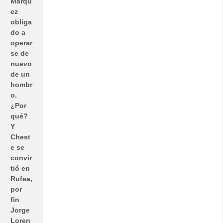
Márqu
ez
obliga
do a
operar
se de
nuevo
de un
hombr
o.
¿Por
qué?
Y
Chest
e se
convir
tió en
Rufea,
por
fin
Jorge
Loren