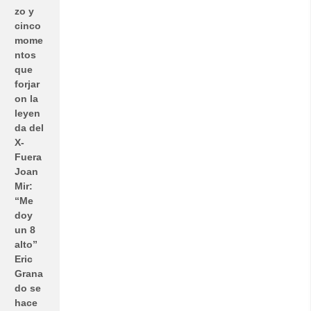
zo y
cinco
mome
ntos
que
forjar
on la
leyen
da del
X-
Fuera
Joan
Mir:
“Me
doy
un 8
alto”
Eric
Grana
do se
hace