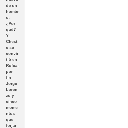
de un
hombr
o.
¿Por
qué?
Y
Chest
e se
convir
tió en
Rufea,
por
fin
Jorge
Loren
zo y
cinco
mome
ntos
que
forjar