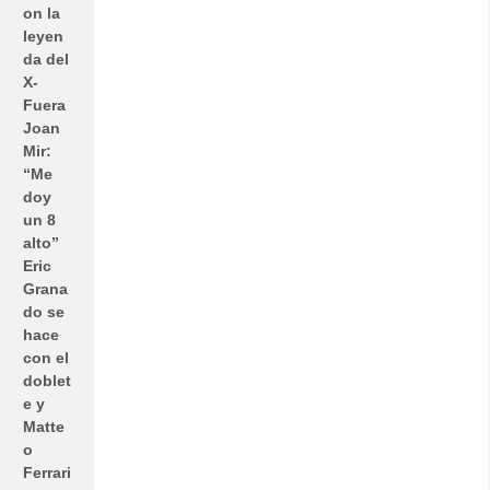
on la
leyen
da del
X-
Fuera
Joan
Mir:
“Me
doy
un 8
alto”
Eric
Grana
do se
hace
con el
doblet
e y
Matte
o
Ferrari