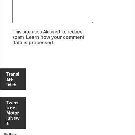
This site uses Akismet to reduce
spam.
Learn how your comment
data is processed.
Transl
ate
here
Tweet
s de
Motor
luNew
s
Follow