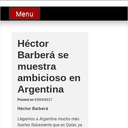
Skip
luciolopezgp
to
Lucio Lopez GP
Menu
content
Héctor
Barberá se
muestra
ambicioso en
Argentina
Posted on
03/04/2017
Héctor Barberá
Llegamos a Argentina mucho más
fuertes físicamente que en Qatar, ya