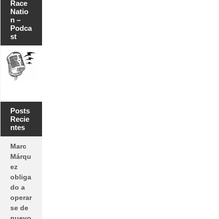
Race
Natio
n –
Podca
st
Posts
Recie
ntes
Marc
Márqu
ez
obliga
do a
operar
se de
nuevo