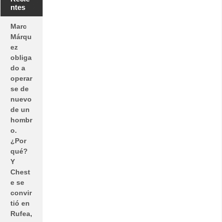
ntes
Marc
Márqu
ez
obliga
do a
operar
se de
nuevo
de un
hombr
o.
¿Por
qué?
Y
Chest
e se
convir
tió en
Rufea,