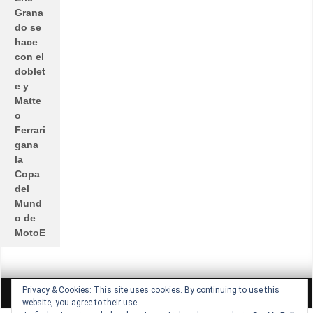
Grana
do se
hace
con el
doblet
e y
Matte
o
Ferrari
gana
la
Copa
del
Mund
o de
MotoE
Privacy & Cookies: This site uses cookies. By continuing to use this
All rights reserved © Lucio Lopez GP
Theme by Seos Themes
website, you agree to their use.