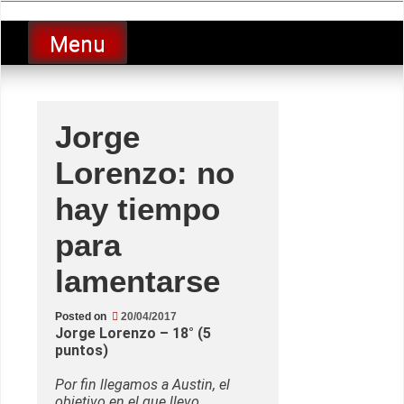
Skip
luciolopezgp
to
Lucio Lopez GP
Menu
content
Jorge
Lorenzo: no
hay tiempo
para
lamentarse
Posted on
20/04/2017
Jorge Lorenzo – 18° (5
puntos)
Por fin llegamos a Austin, el
objetivo en el que llevo