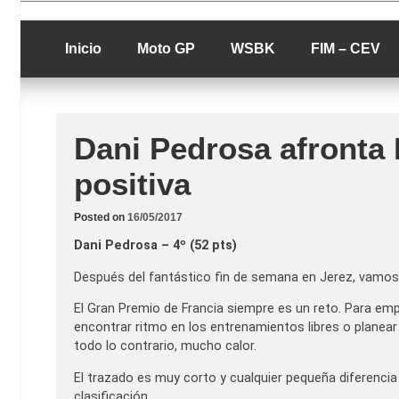
Skip
luciolopezgp
to
Lucio Lopez G
content
Inicio
Moto GP
WSBK
FIM – CEV
Dani Pedrosa afronta
positiva
Posted on
16/05/2017
Dani Pedrosa – 4º (52 pts)
Después del fantástico fin de semana en Jerez, vamos
El Gran Premio de Francia siempre es un reto. Para em
encontrar ritmo en los entrenamientos libres o planea
todo lo contrario, mucho calor.
El trazado es muy corto y cualquier pequeña diferenci
clasificación.