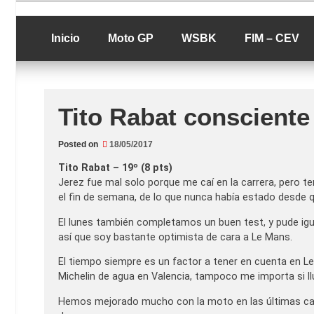
Skip
luciolopezgp
to
Lucio Lopez G
content
Inicio
Moto GP
WSBK
FIM – CEV
Tito Rabat consciente
Posted on
18/05/2017
Tito Rabat – 19º (8 pts)
Jerez fue mal solo porque me caí en la carrera, pero 
el fin de semana, de lo que nunca había estado desde 
El lunes también completamos un buen test, y pude ig
así que soy bastante optimista de cara a Le Mans.
El tiempo siempre es un factor a tener en cuenta en L
Michelin de agua en Valencia, tampoco me importa si l
Hemos mejorado mucho con la moto en las últimas carr