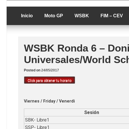
Skip
luciolopezgp
to
Lucio Lopez G
content
Inicio
Moto GP
WSBK
FIM – CEV
WSBK Ronda 6 – Doni
Universales/World Sch
Posted on
24/05/2017
Click para obtener tu horario
Viernes / Friday / Venerdi
Sesión
SBK- Libre1
SSP- Libre1