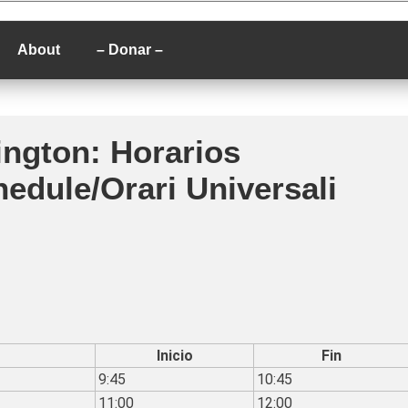
P
About
– Donar –
ngton: Horarios
edule/Orari Universali
Inicio
Fin
9:45
10:45
11:00
12:00