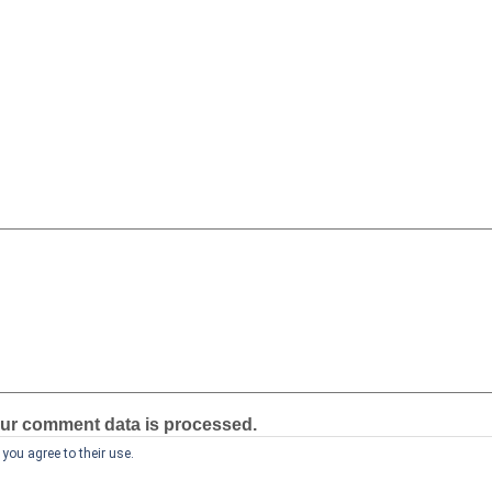
ur comment data is processed.
you agree to their use.
Theme by Seos Themes