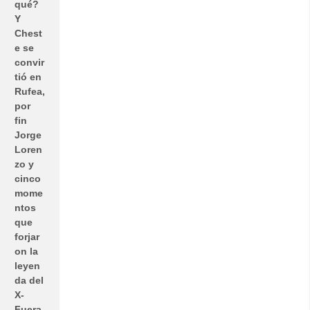
qué?
Y
Chest
e se
convir
tió en
Rufea,
por
fin
Jorge
Loren
zo y
cinco
mome
ntos
que
forjar
on la
leyen
da del
X-
Fuera