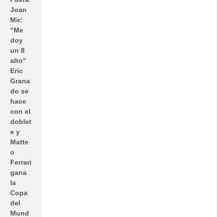
Joan
Mir:
“Me
doy
un 8
alto”
Eric
Grana
do se
hace
con el
doblet
e y
Matte
o
Ferrari
gana
la
Copa
del
Mund