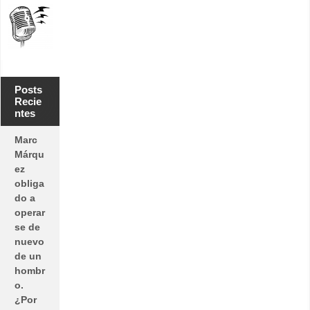
Posts
Recie
ntes
Marc
Márqu
ez
obliga
do a
operar
se de
nuevo
de un
hombr
o.
¿Por