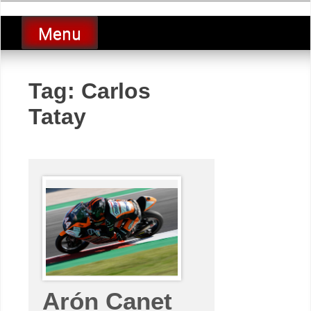
Skip
luciolopezgp
to
Lucio Lopez GP
Menu
content
Tag:
Carlos
Tatay
Arón Canet