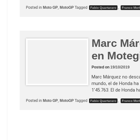
Posted in
Moto GP
,
MotoGP
Tagged
,
Fabio Quartararo
Franco Morb
Marc Már
en Moteg
Posted on
19/10/2019
Marc Márquez no descan
mundo, el de Honda ha 
1’45.763. El de Honda h
Posted in
Moto GP
,
MotoGP
Tagged
,
Fabio Quartararo
Franco Morb