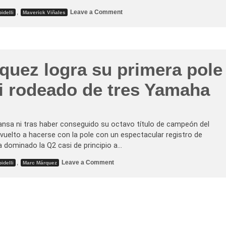
o
,
Leave a Comment
idelli
Maverick Viñales
n
F
a
b
i
o
Q
quez logra su primera pole
u
a
r
i rodeado de tres Yamaha
t
a
r
a
r
o
sa ni tras haber conseguido su octavo título de campeón del
s
vuelto a hacerse con la pole con un espectacular registro de
e
r
a dominado la Q2 casi de principio a…
e
i
o
,
Leave a Comment
idelli
Marc Márquez
v
n
i
M
n
a
d
r
i
c
c
M
a
á
c
r
o
q