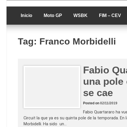
Skip
luciolopezgp
to
Lucio Lopez G
content
Inicio
Moto GP
WSBK
FIM – CEV
Tag:
Franco Morbidelli
Fabio Qua
una pole
se cae
Posted on
02/11/2019
Fabio Quartararo ha vue
Circuit la que ya es su quinta pole de la temporada. En 
Morbidelli. Ha sido un…