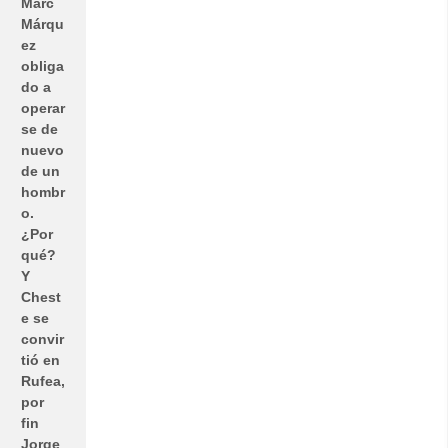
Marc
Márqu
ez
obliga
do a
operar
se de
nuevo
de un
hombr
o.
¿Por
qué?
Y
Chest
e se
convir
tió en
Rufea,
por
fin
Jorge