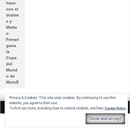
hace
con el
doblet
e y
Matte
o
Ferrari
gana
la
Copa
del
Mund
o de
MotoE
Privacy & Cookies: This site uses cookies. By continuing to use this
website, you agree to their use.
All rights reserved © Lucio Lopez GP
Theme by Seos Themes
To find out more, including how to control cookies, see here:
Cookie Policy