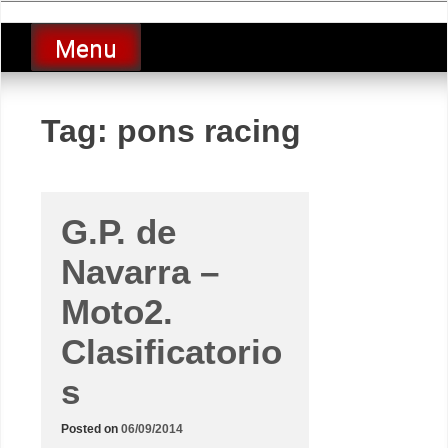
Skip
luciolopezgp
to
Lucio Lopez GP
Menu
content
Tag:
pons racing
G.P. de
Navarra –
Moto2.
Clasificatorio
s
Posted on
06/09/2014