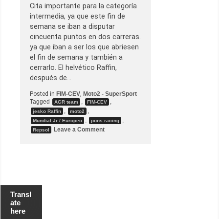
Cita importante para la categoría
intermedia, ya que este fin de
semana se iban a disputar
cincuenta puntos en dos carreras.
ya que iban a ser los que abriesen
el fin de semana y también a
cerrarlo. El helvético Raffin,
después de…
Posted in
FIM-CEV
,
Moto2 - SuperSport
Tagged
,
,
AGR team
FIM-CEV
,
,
jesko Raffin
moto2
,
,
Mundial Jr / Europeo
pons racing
o
Leave a Comment
Repsol
n
G
.
P
.
d
e
N
a
Transl
v
ate
a
here
r
r