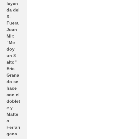
leyen
da del
X-
Fuera
Joan
Mir:
“Me
doy
un 8
alto”
Eric
Grana
do se
hace
con el
doblet
e y
Matte
o
Ferrari
gana