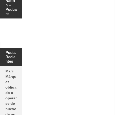
Natio
n –
Podca
st
Posts
Recie
ntes
Marc
Márqu
ez
obliga
do a
operar
se de
nuevo
de un