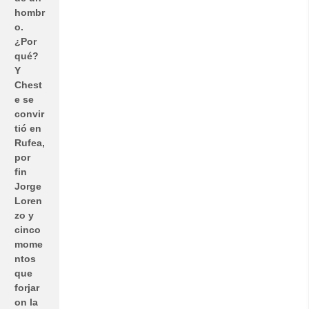
hombr
o.
¿Por
qué?
Y
Chest
e se
convir
tió en
Rufea,
por
fin
Jorge
Loren
zo y
cinco
mome
ntos
que
forjar
on la