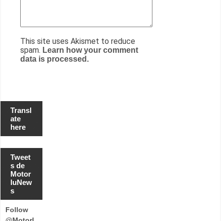
This site uses Akismet to reduce
spam.
Learn how your comment
data is processed.
Transl
ate
here
Tweet
s de
Motor
luNew
s
Follow
@Motorl