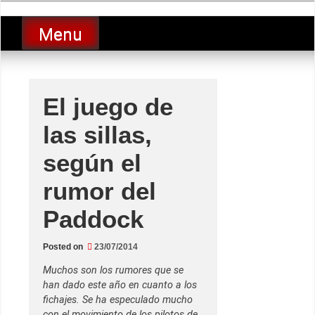
Skip
luciolopezgp
to
Lucio Lopez GP
Menu
content
El juego de
las sillas,
según el
rumor del
Paddock
Posted on
23/07/2014
Muchos son los rumores que se
han dado este año en cuanto a los
fichajes. Se ha especulado mucho
con el movimiento de los pilotos de