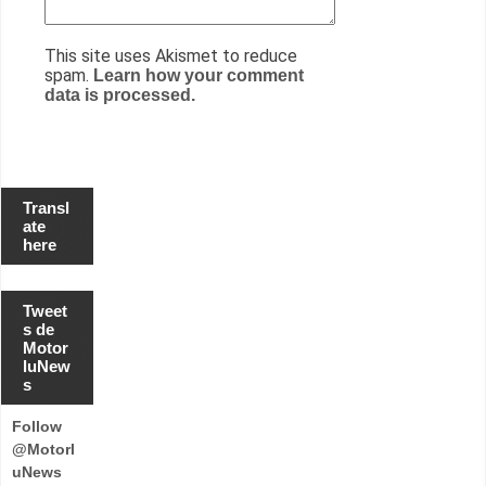
This site uses Akismet to reduce
spam.
Learn how your comment
data is processed.
Transl
ate
here
Tweet
s de
Motor
luNew
s
Follow
@Motorl
uNews