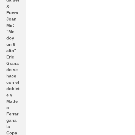
da del
X-
Fuera
Joan
Mir:
“Me
doy
un 8
alto”
Eric
Grana
do se
hace
con el
doblet
e y
Matte
o
Ferrari
gana
la
Copa