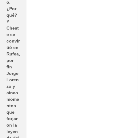
o.
¿Por
qué?
Y
Chest
e se
convir
tió en
Rufea,
por
fin
Jorge
Loren
zo y
cinco
mome
ntos
que
forjar
on la
leyen