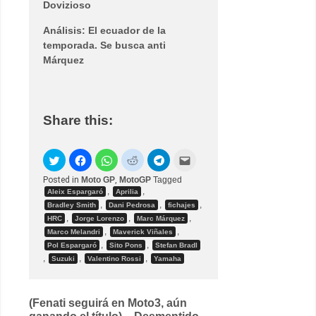
Dovizioso
Análisis: El ecuador de la
temporada. Se busca anti
Márquez
Share this:
Posted in
Moto GP
,
MotoGP
Tagged
,
,
Aleix Espargaró
Aprilia
,
,
,
Bradley Smith
Dani Pedrosa
fichajes
,
,
,
HRC
Jorge Lorenzo
Marc Márquez
,
,
Marco Melandri
Maverick Viñales
,
,
Pol Espargaró
Sito Pons
Stefan Bradl
,
,
,
Suzuki
Valentino Rossi
Yamaha
Post
(Fenati seguirá en Moto3, aún