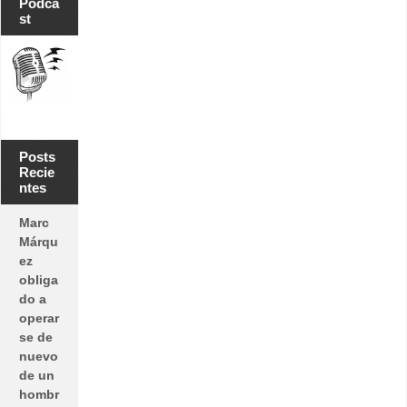
Podca
st
Posts
Recie
ntes
Marc
Márqu
ez
obliga
do a
operar
se de
nuevo
de un
hombr