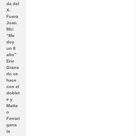
da del
X-
Fuera
Joan
Mir:
“Me
doy
un 8
alto”
Eric
Grana
do se
hace
con el
doblet
e y
Matte
o
Ferrari
gana
la