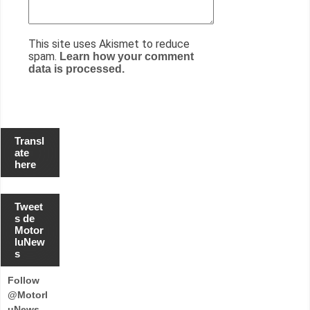
This site uses Akismet to reduce
spam.
Learn how your comment
data is processed.
Transl
ate
here
Tweet
s de
Motor
luNew
s
Follow
@Motorl
uNews