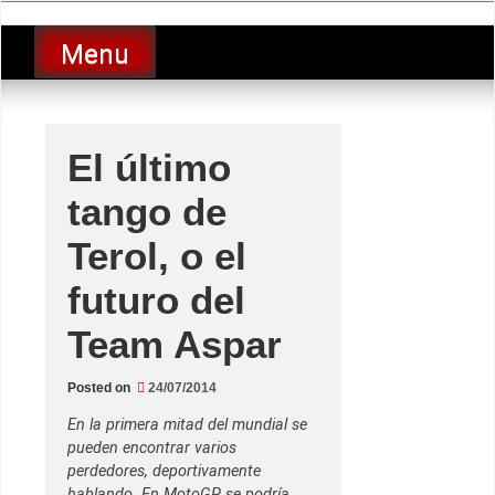
Skip
luciolopezgp
to
Lucio Lopez GP
Menu
content
El último
tango de
Terol, o el
futuro del
Team Aspar
Posted on
24/07/2014
En la primera mitad del mundial se
pueden encontrar varios
perdedores, deportivamente
hablando. En MotoGP se podría