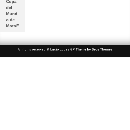
Copa
del
Mund
o de
MotoE
All rights reserved © Lucio Lopez GP
Theme by Seos Themes