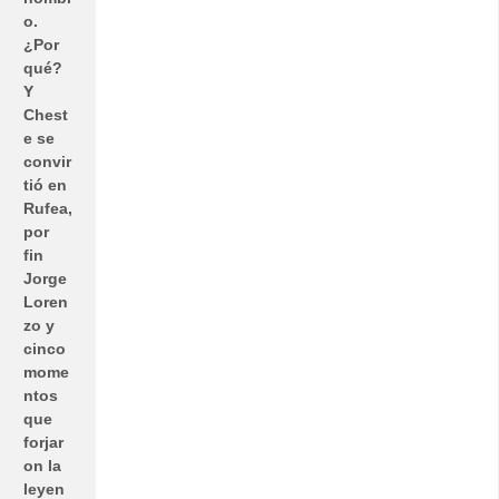
o.
¿Por
qué?
Y
Chest
e se
convir
tió en
Rufea,
por
fin
Jorge
Loren
zo y
cinco
mome
ntos
que
forjar
on la
leyen