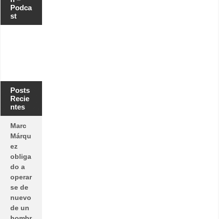
Podca
st
Posts
Recie
ntes
Marc
Márqu
ez
obliga
do a
operar
se de
nuevo
de un
hombr