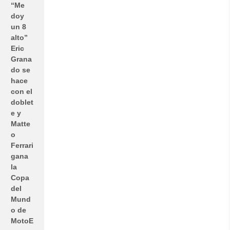
“Me
doy
un 8
alto”
Eric
Grana
do se
hace
con el
doblet
e y
Matte
o
Ferrari
gana
la
Copa
del
Mund
o de
MotoE