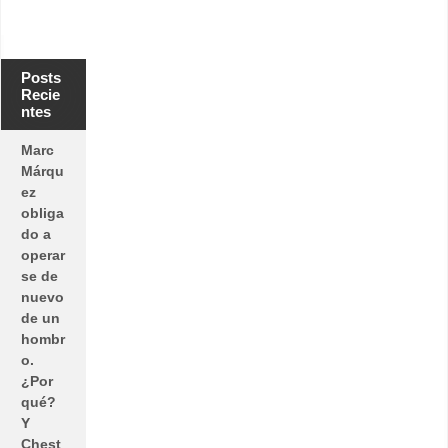
Posts
Recie
ntes
Marc
Márqu
ez
obliga
do a
operar
se de
nuevo
de un
hombr
o.
¿Por
qué?
Y
Chest