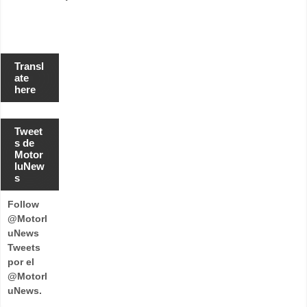
Transl
ate
here
Tweet
s de
Motor
luNew
s
Follow
@Motorl
uNews
Tweets
por el
@Motorl
uNews.