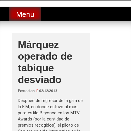
Skip
luciolopezgp
to
Lucio Lopez GP
Menu
content
Márquez
operado de
tabique
desviado
Posted on
02/12/2013
Después de regresar de la gala de
la FIM, en donde estuvo al más
puro estilo Beyonce en los MTV
Awards (por la cantidad de
premios recogidos), el piloto de