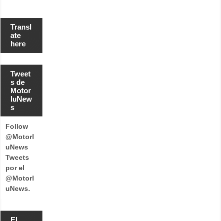
Transl
ate
here
Tweet
s de
Motor
luNew
s
Follow
@Motorl
uNews
Tweets
por el
@Motorl
uNews.
El