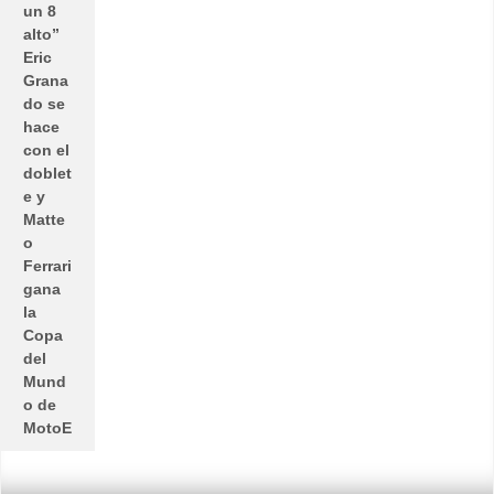
un 8
alto”
Eric
Grana
do se
hace
con el
doblet
e y
Matte
o
Ferrari
gana
la
Copa
del
Mund
o de
MotoE