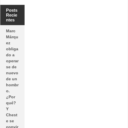
Posts
Recie
ntes
Marc
Márqu
ez
obliga
do a
operar
se de
nuevo
de un
hombr
o.
¿Por
qué?
Y
Chest
e se
convir