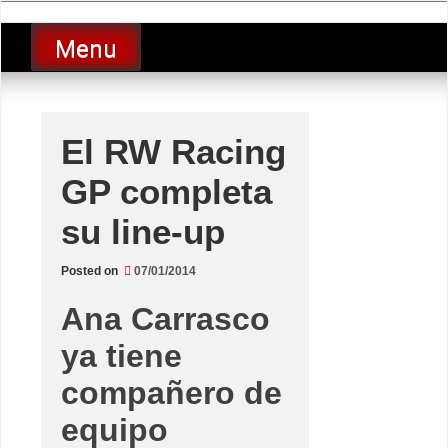
Skip
luciolopezgp
to
Lucio Lopez GP
Menu
content
El RW Racing
GP completa
su line-up
Posted on
07/01/2014
Ana Carrasco
ya tiene
compañero de
equipo