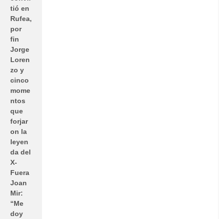
tió en
Rufea,
por
fin
Jorge
Loren
zo y
cinco
mome
ntos
que
forjar
on la
leyen
da del
X-
Fuera
Joan
Mir:
“Me
doy