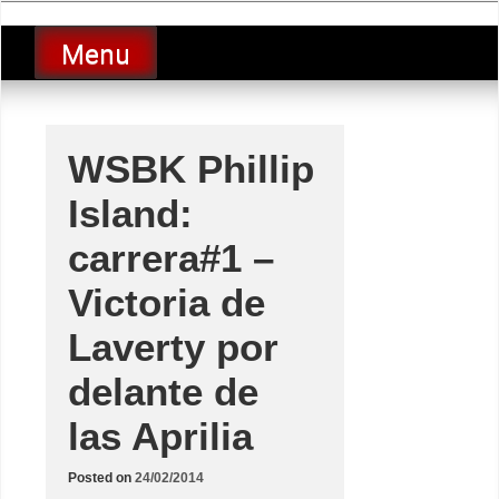
Skip
luciolopezgp
to
Lucio Lopez GP
Menu
content
WSBK Phillip
Island:
carrera#1 –
Victoria de
Laverty por
delante de
las Aprilia
Posted on
24/02/2014