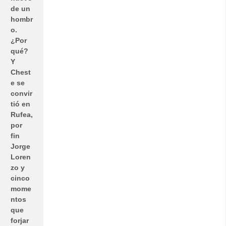
de un
hombr
o.
¿Por
qué?
Y
Chest
e se
convir
tió en
Rufea,
por
fin
Jorge
Loren
zo y
cinco
mome
ntos
que
forjar