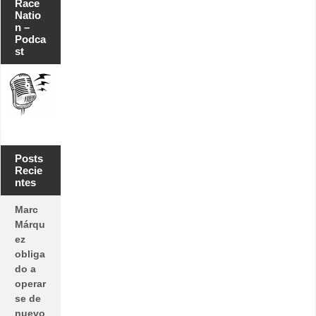
Race
Natio
n –
Podca
st
Posts
Recie
ntes
Marc
Márqu
ez
obliga
do a
operar
se de
nuevo