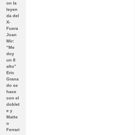
on la
leyen
da del
X-
Fuera
Joan
Mir:
“Me
doy
un 8
alto”
Eric
Grana
do se
hace
con el
doblet
e y
Matte
o
Ferrari