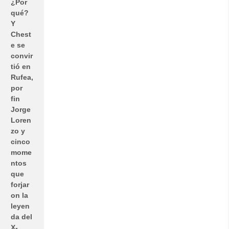
¿Por
qué?
Y
Chest
e se
convir
tió en
Rufea,
por
fin
Jorge
Loren
zo y
cinco
mome
ntos
que
forjar
on la
leyen
da del
X-