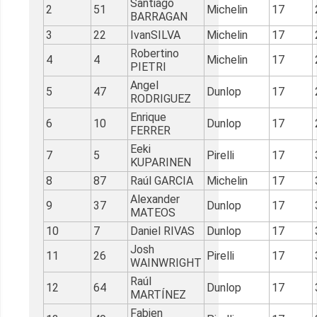
Santiago
2
51
Michelin
17
BARRAGAN
3
22
IvanSILVA
Michelin
17
Robertino
4
4
Michelin
17
PIETRI
Angel
5
47
Dunlop
17
RODRIGUEZ
Enrique
6
10
Dunlop
17
FERRER
Eeki
7
5
Pirelli
17
KUPARINEN
8
87
Raúl GARCIA
Michelin
17
Alexander
9
37
Dunlop
17
MATEOS
10
7
Daniel RIVAS
Dunlop
17
Josh
11
26
Pirelli
17
WAINWRIGHT
Raúl
12
64
Dunlop
17
MARTÍNEZ
Fabien