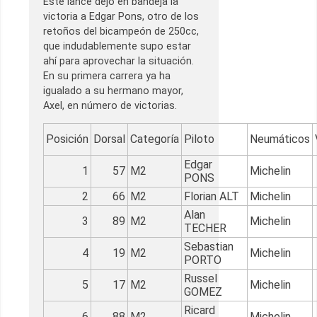
Este lance dejó en bandeja la
victoria a Edgar Pons, otro de los
retoños del bicampeón de 250cc,
que indudablemente supo estar
ahí para aprovechar la situación.
En su primera carrera ya ha
igualado a su hermano mayor,
Axel, en número de victorias.
Posición
Dorsal
Categoría
Piloto
Neumáticos
Edgar
1
57
M2
Michelin
PONS
2
66
M2
Florian ALT
Michelin
Alan
3
89
M2
Michelin
TECHER
Sebastian
4
19
M2
Michelin
PORTO
Russel
5
17
M2
Michelin
GOMEZ
Ricard
6
88
M2
Michelin