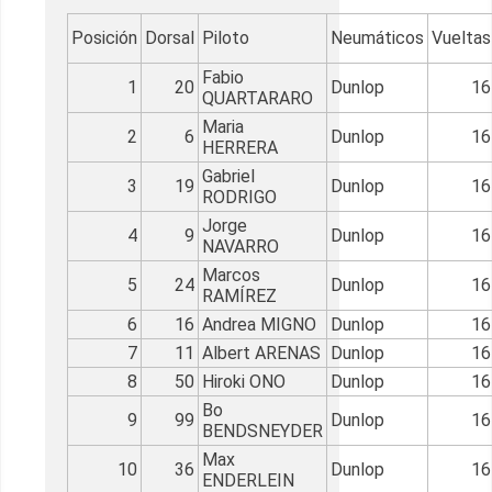
Posición
Dorsal
Piloto
Neumáticos
Vueltas
Fabio
1
20
Dunlop
16
QUARTARARO
Maria
2
6
Dunlop
16
HERRERA
Gabriel
3
19
Dunlop
16
RODRIGO
Jorge
4
9
Dunlop
16
NAVARRO
Marcos
5
24
Dunlop
16
RAMÍREZ
6
16
Andrea MIGNO
Dunlop
16
7
11
Albert ARENAS
Dunlop
16
8
50
Hiroki ONO
Dunlop
16
Bo
9
99
Dunlop
16
BENDSNEYDER
Max
10
36
Dunlop
16
ENDERLEIN