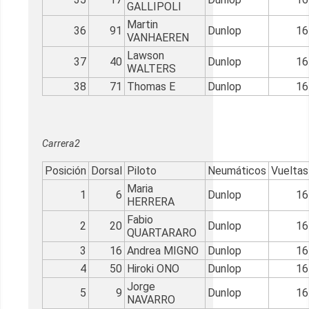
GALLIPOLI
Martin
36
91
Dunlop
16
VANHAEREN
Lawson
37
40
Dunlop
16
WALTERS
38
71
Thomas E
Dunlop
16
Carrera2
Posición
Dorsal
Piloto
Neumáticos
Vueltas
Maria
1
6
Dunlop
16
HERRERA
Fabio
2
20
Dunlop
16
QUARTARARO
3
16
Andrea MIGNO
Dunlop
16
4
50
Hiroki ONO
Dunlop
16
Jorge
5
9
Dunlop
16
NAVARRO