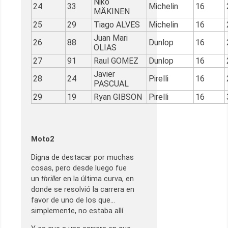
Niko
24
33
Michelin
16
MÄKINEN
25
29
Tiago ALVES
Michelin
16
Juan Mari
26
88
Dunlop
16
OLIAS
27
91
Raul GOMEZ
Dunlop
16
Javier
28
24
Pirelli
16
PASCUAL
29
19
Ryan GIBSON
Pirelli
16
Moto2
Digna de destacar por muchas
cosas, pero desde luego fue
un
thriller
en la última curva, en
donde se resolvió la carrera en
favor de uno de los que…
simplemente, no estaba allí.