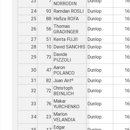
23
7
Dunlop
16
NORRODIN
24
93
Ramdan ROSLI
Dunlop
16
25
88
Hafiza ROFA
Dunlop
16
Thomas
26
56
Dunlop
16
GRADINGER
27
51
Kenta FUJII
Dunlop
16
28
10
David SANCHIS
Dunlop
16
Davide
29
73
Dunlop
16
PIZZOLI
Aaron
30
47
Dunlop
16
POLANCO
31
82
Juan Antº
Dunlop
16
Christoph
32
72
Dunlop
16
BEINLICH
Makar
33
76
Dunlop
16
YURCHENKO
Marlon
34
23
Dunlop
16
VELANDIA
Edgar
35
17
Dunlop
16