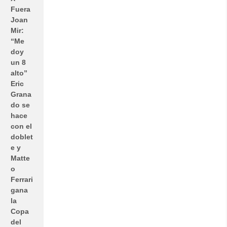
Fuera
Joan
Mir:
“Me
doy
un 8
alto”
Eric
Grana
do se
hace
con el
doblet
e y
Matte
o
Ferrari
gana
la
Copa
del