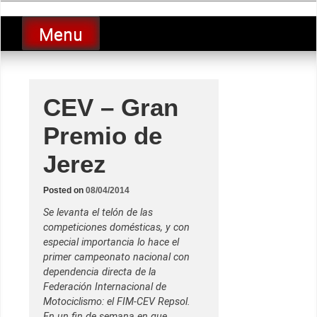
Skip
luciolopezgp
to
Lucio Lopez GP
Menu
content
CEV – Gran
Premio de
Jerez
Posted on
08/04/2014
Se levanta el telón de las
competiciones domésticas, y con
especial importancia lo hace el
primer campeonato nacional con
dependencia directa de la
Federación Internacional de
Motociclismo: el FIM-CEV Repsol.
En un fin de semana en que