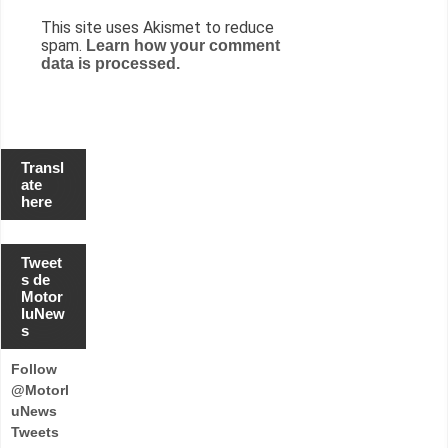
This site uses Akismet to reduce
spam.
Learn how your comment
data is processed.
Transl
ate
here
Tweet
s de
Motor
luNew
s
Follow
@Motorl
uNews
Tweets