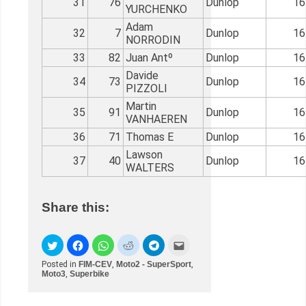
31
76
Dunlop
16
YURCHENKO
Adam
32
7
Dunlop
16
NORRODIN
33
82
Juan Antº
Dunlop
16
Davide
34
73
Dunlop
16
PIZZOLI
Martin
35
91
Dunlop
16
VANHAEREN
36
71
Thomas E
Dunlop
16
Lawson
37
40
Dunlop
16
WALTERS
Share this:
Posted in
FIM-CEV
,
Moto2 - SuperSport
,
Moto3
,
Superbike