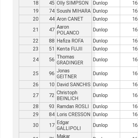
18
45
Olly SIMPSON
Dunlop
16
19
74
Soushi MIHARA
Dunlop
16
20
44
Aron CANET
Dunlop
16
Aaron
21
47
Dunlop
16
POLANCO
22
88
Hafiza ROFA
Dunlop
16
23
51
Kenta FUJII
Dunlop
16
Thomas
24
56
Dunlop
16
GRADINGER
Jonas
25
96
Dunlop
16
GEITNER
26
10
David SANCHIS
Dunlop
16
Christoph
27
72
Dunlop
16
BEINLICH
28
93
Ramdan ROSLI
Dunlop
16
29
84
Loris CRESSON
Dunlop
16
Edgar
30
17
Dunlop
16
GALLIPOLI
Makar