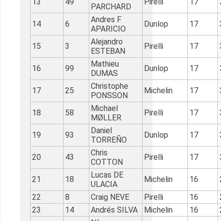
13
49
Pirelli
17
PARCHARD
Andres F
14
6
Dunlop
17
APARICIO
Alejandro
15
3
Pirelli
17
ESTEBAN
Mathieu
16
99
Dunlop
17
DUMAS
Christophe
17
25
Michelin
17
PONSSON
Michael
18
58
Pirelli
17
MØLLER
Daniel
19
93
Dunlop
17
TORREÑO
Chris
20
43
Pirelli
17
COTTON
Lucas DE
21
18
Michelin
16
ULACIA
22
8
Craig NEVE
Pirelli
16
23
14
Andrés SILVA
Michelin
16