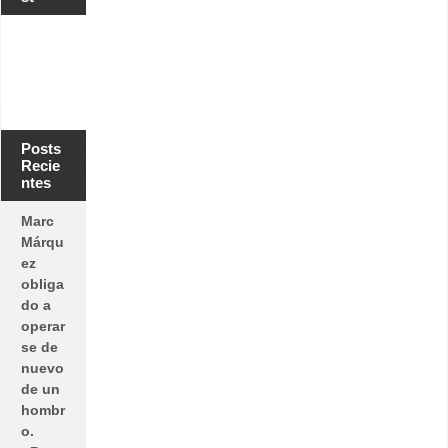
Posts
Recie
ntes
Marc
Márqu
ez
obliga
do a
operar
se de
nuevo
de un
hombr
o.