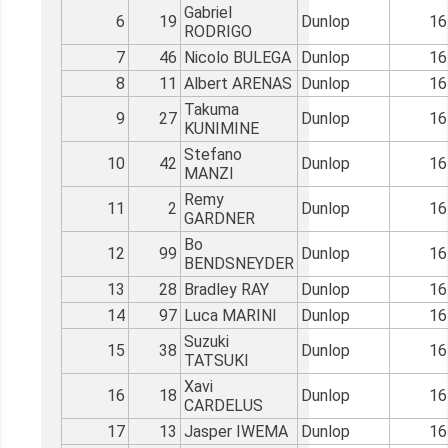
Gabriel
6
19
Dunlop
16
RODRIGO
7
46
Nicolo BULEGA
Dunlop
16
8
11
Albert ARENAS
Dunlop
16
Takuma
9
27
Dunlop
16
KUNIMINE
Stefano
10
42
Dunlop
16
MANZI
Remy
11
2
Dunlop
16
GARDNER
Bo
12
99
Dunlop
16
BENDSNEYDER
13
28
Bradley RAY
Dunlop
16
14
97
Luca MARINI
Dunlop
16
Suzuki
15
38
Dunlop
16
TATSUKI
Xavi
16
18
Dunlop
16
CARDELUS
17
13
Jasper IWEMA
Dunlop
16