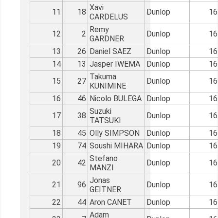
Xavi
11
18
Dunlop
16
CARDELUS
Remy
12
2
Dunlop
16
GARDNER
13
26
Daniel SAEZ
Dunlop
16
14
13
Jasper IWEMA
Dunlop
16
Takuma
15
27
Dunlop
16
KUNIMINE
16
46
Nicolo BULEGA
Dunlop
16
Suzuki
17
38
Dunlop
16
TATSUKI
18
45
Olly SIMPSON
Dunlop
16
19
74
Soushi MIHARA
Dunlop
16
Stefano
20
42
Dunlop
16
MANZI
Jonas
21
96
Dunlop
16
GEITNER
22
44
Aron CANET
Dunlop
16
Adam