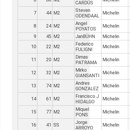
CARDÚS
Steven
7
44
M2
Michelin
ODENDAAL
Angel
8
24
M2
Michelin
POYATOS
9
45
M2
JanBÜHN
Michelin
Federico
10
22
M2
Michelin
FULIGNI
Dimas
11
20
M2
Michelin
PATRAMA
Mirko
12
32
M2
Michelin
GIANSANTI
Andres
13
74
M2
Michelin
GONZALEZ
Francisco J
14
61
M2
Michelin
HIDALGO
Miquel
15
77
M2
Michelin
PONS
Jorge
16
41
SS
Michelin
ARROYO