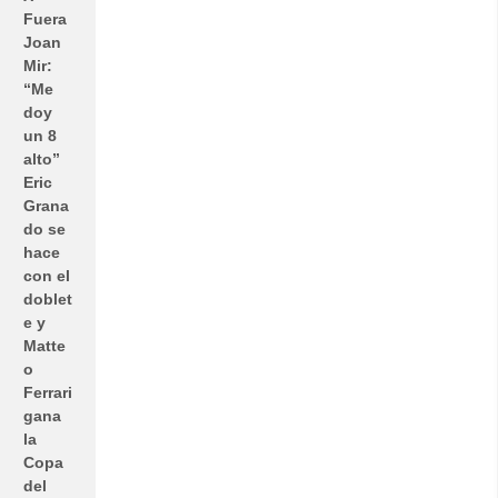
Fuera
Joan
Mir:
“Me
doy
un 8
alto”
Eric
Grana
do se
hace
con el
doblet
e y
Matte
o
Ferrari
gana
la
Copa
del