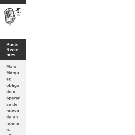
Posts
Recie
ntes
Marc
Márqu
ez
obliga
do a
operar
se de
nuevo
de un
hombr
o.