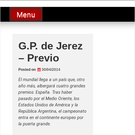
Skip
luciolopezgp
to
Lucio Lopez GP
Menu
content
G.P. de Jerez
– Previo
Posted on
30/04/2014
El mundial llega a un país que, otro
año más, albergará cuatro grandes
premios: España. Tras haber
pasado por el Medio Oriente, los
Estados Unidos de América y la
República Argentina, el campeonato
entra en el continente europeo por
la puerta grande.