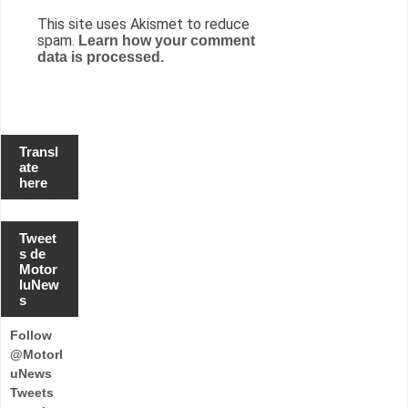
This site uses Akismet to reduce
spam.
Learn how your comment
data is processed.
Transl
ate
here
Tweet
s de
Motor
luNew
s
Follow
@Motorl
uNews
Tweets