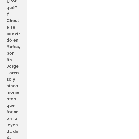
¿Por
qué?
Y
Chest
e se
convir
tió en
Rufea,
por
fin
Jorge
Loren
zo y
cinco
mome
ntos
que
forjar
on la
leyen
da del
X-