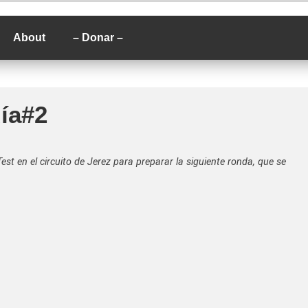
P
About
– Donar –
ía#2
st en el circuito de Jerez para preparar la siguiente ronda, que se