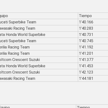
quipo
Tiempo
ucati Superbike Team
1’40.166
awasaki Racing Team
1’40.283
ata Honda World Superbike
1’40.731
ucati Superbike Team
1’40.745
prilia Racing Team
1’41.192
prilia Racing Team
1’41.201
oltcom Crescent Suzuki
1’41.377
ata Honda World Superbike
1’41.453
oltcom Crescent Suzuki
1’42.123
awasaki Racing Team
1’44.181
Equipo
Tiempo