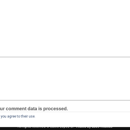
ur comment data is processed.
you agree to their use.
All rights reserved © Lucio Lopez GP
Theme by Seos Themes