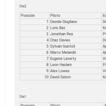
Día2
Posición
Piloto
E
1
Davide Giugliano
D
2
Loris Baz
K
3
Jonathan Rea
P
4
Chaz Davies
D
5
Sylvain Guintoli
A
6
Marco Melandri
A
7
Eugene Laverty
V
8
Leon Haslam
P
9
Alex Lowes
V
10
David Salom
K
Día1
Posición
Piloto