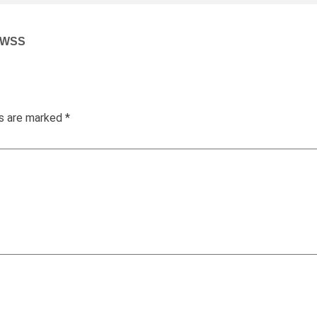
l WSS
ds are marked
*