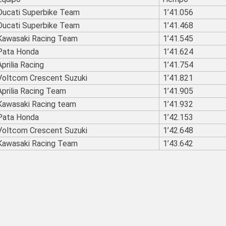
Ducati Superbike Team
1’41.056
Ducati Superbike Team
1’41.468
Kawasaki Racing Team
1’41.545
Pata Honda
1’41.624
Aprilia Racing
1’41.754
Voltcom Crescent Suzuki
1’41.821
Aprilia Racing Team
1’41.905
Kawasaki Racing team
1’41.932
Pata Honda
1’42.153
Voltcom Crescent Suzuki
1’42.648
Kawasaki Racing Team
1’43.642