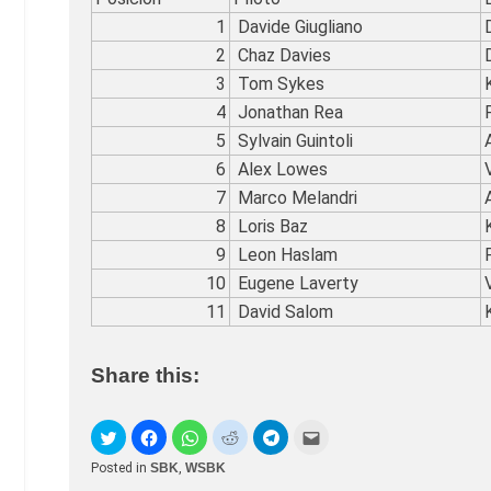
1
Davide Giugliano
2
Chaz Davies
3
Tom Sykes
4
Jonathan Rea
5
Sylvain Guintoli
6
Alex Lowes
7
Marco Melandri
8
Loris Baz
9
Leon Haslam
10
Eugene Laverty
11
David Salom
Share this:
Posted in
SBK
,
WSBK