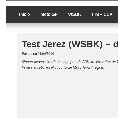
Skip
luciolopezgp
to
Lucio Lopez G
content
Inicio
Moto GP
WSBK
FIM – CEV
Test Jerez (WSBK) – d
Posted on
01/04/2014
Siguen desarrollando los equipos de SBK las jornadas de Te
llevará a cabo en el circuito de Motorland Aragón.