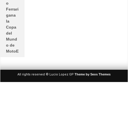
o
Ferrari
gana
la
Copa
del
Mund
o de
MotoE
All rights reserved © Lucio Lopez GP
Theme by Seos Themes