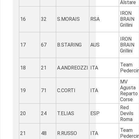
Alstare
IRON
16
32
S.MORAIS
RSA
BRAIN
Grillini
IRON
17
67
B.STARING
AUS
BRAIN
Grillini
Team
18
21
A.ANDREOZZI
ITA
Pedercin
MV
Agusta
19
71
C.CORTI
ITA
Reparto
Corse
Red
20
24
T.ELIAS
ESP
Devils
Roma
Team
21
48
R.RUSSO
ITA
Pedercin