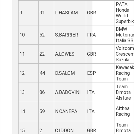
PATA
Honda
9
91
L.HASLAM
GBR
World
Superbi
BMW
10
52
S.BARRIER
FRA
Motorra
Italia S
Voltcom
11
22
A.LOWES
GBR
Crescen
Suzuki
Kawasak
12
44
D.SALOM
ESP
Racing
Team
Team
13
86
A.BADOVINI
ITA
Bimota
Alstare
Althea
14
59
N.CANEPA
ITA
Racing
Team
15
2
C.IDDON
GBR
Bimota