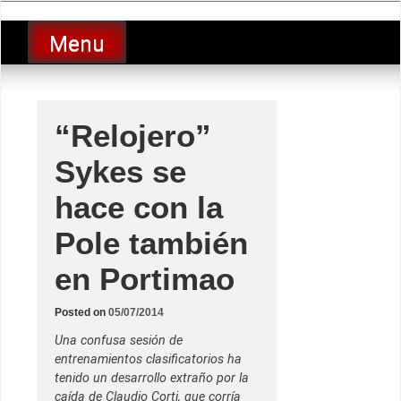
Skip
luciolopezgp
to
Lucio Lopez GP
Menu
content
“Relojero”
Sykes se
hace con la
Pole también
en Portimao
Posted on
05/07/2014
Una confusa sesión de
entrenamientos clasificatorios ha
tenido un desarrollo extraño por la
caída de Claudio Corti, que corría