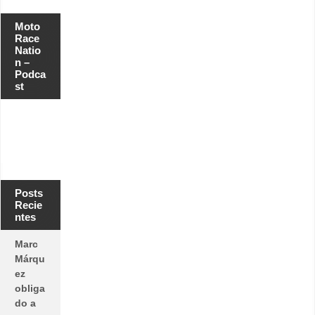
Moto
Race
Natio
n –
Podca
st
Posts
Recie
ntes
Marc
Márqu
ez
obliga
do a