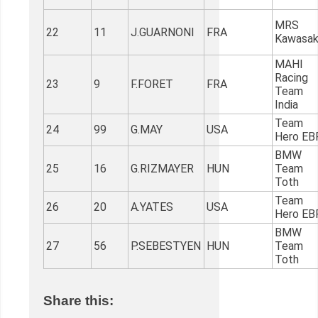
MRS
22
11
J.GUARNONI
FRA
Kawasak
MAHI
Racing
23
9
F.FORET
FRA
Team
India
Team
24
99
G.MAY
USA
Hero EB
BMW
25
16
G.RIZMAYER
HUN
Team
Toth
Team
26
20
A.YATES
USA
Hero EB
BMW
27
56
P.SEBESTYEN
HUN
Team
Toth
Share this: