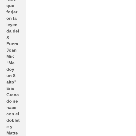
que
forjar
on la
leyen
da del
X-
Fuera
Joan
Mir:
“Me
doy
un 8
alto”
Eric
Grana
do se
hace
con el
doblet
e y
Matte