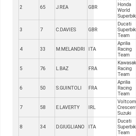
Honda
2
65
J.REA
GBR
World
Superbi
Ducati
3
7
C.DAVIES
GBR
Superbi
Team
Aprilia
4
33
M.MELANDRI
ITA
Racing
Team
Kawasak
5
76
L.BAZ
FRA
Racing
Team
Aprilia
6
50
S.GUINTOLI
FRA
Racing
Team
Voltcom
7
58
E.LAVERTY
IRL
Crescen
Suzuki
Ducati
8
34
D.GIUGLIANO
ITA
Superbi
Team