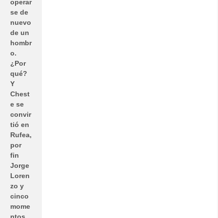
operar
se de
nuevo
de un
hombr
o.
¿Por
qué?
Y
Chest
e se
convir
tió en
Rufea,
por
fin
Jorge
Loren
zo y
cinco
mome
ntos