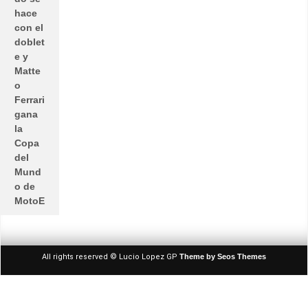
hace
con el
doblet
e y
Matte
o
Ferrari
gana
la
Copa
del
Mund
o de
MotoE
All rights reserved © Lucio Lopez GP
Theme by Seos Themes