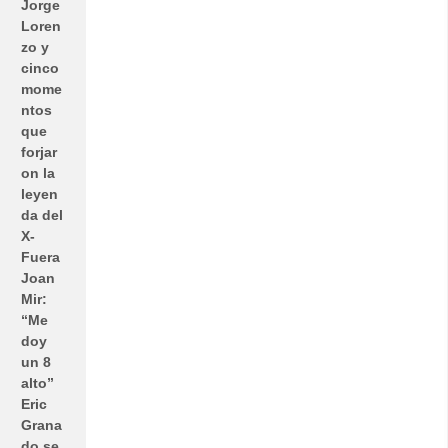
Jorge
Loren
zo y
cinco
mome
ntos
que
forjar
on la
leyen
da del
X-
Fuera
Joan
Mir:
“Me
doy
un 8
alto”
Eric
Grana
do se