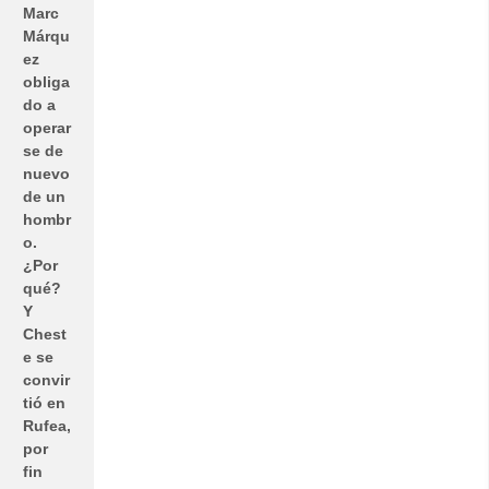
Marc
Márqu
ez
obliga
do a
operar
se de
nuevo
de un
hombr
o.
¿Por
qué?
Y
Chest
e se
convir
tió en
Rufea,
por
fin