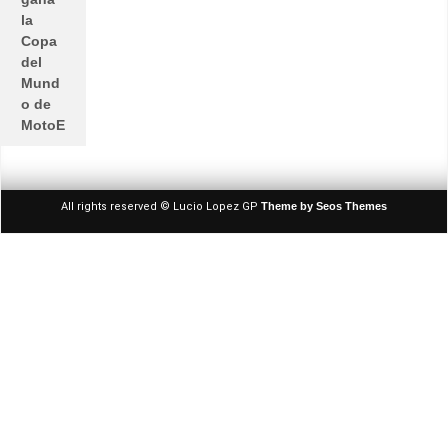
la
Copa
del
Mund
o de
MotoE
All rights reserved © Lucio Lopez GP
Theme by Seos Themes