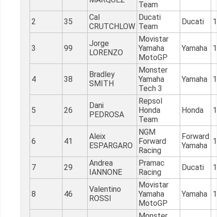
Team
Cal
Ducati
2
35
Ducati
1
CRUTCHLOW
Team
Movistar
Jorge
3
99
Yamaha
Yamaha
1
LORENZO
MotoGP
Monster
Bradley
4
38
Yamaha
Yamaha
1
SMITH
Tech 3
Repsol
Dani
5
26
Honda
Honda
1
PEDROSA
Team
NGM
Aleix
Forward
6
41
Forward
1
ESPARGARO
Yamaha
Racing
Andrea
Pramac
7
29
Ducati
1
IANNONE
Racing
Movistar
Valentino
8
46
Yamaha
Yamaha
1
ROSSI
MotoGP
Monster