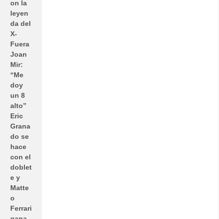
on la
leyen
da del
X-
Fuera
Joan
Mir:
“Me
doy
un 8
alto”
Eric
Grana
do se
hace
con el
doblet
e y
Matte
o
Ferrari
gana