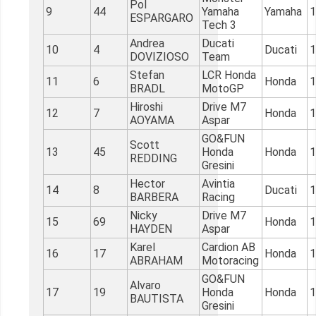
Pol
9
44
Yamaha
Yamaha
1
ESPARGARO
Tech 3
Andrea
Ducati
10
4
Ducati
1
DOVIZIOSO
Team
Stefan
LCR Honda
11
6
Honda
1
BRADL
MotoGP
Hiroshi
Drive M7
12
7
Honda
1
AOYAMA
Aspar
GO&FUN
Scott
13
45
Honda
Honda
1
REDDING
Gresini
Hector
Avintia
14
8
Ducati
1
BARBERA
Racing
Nicky
Drive M7
15
69
Honda
1
HAYDEN
Aspar
Karel
Cardion AB
16
17
Honda
1
ABRAHAM
Motoracing
GO&FUN
Alvaro
17
19
Honda
Honda
1
BAUTISTA
Gresini