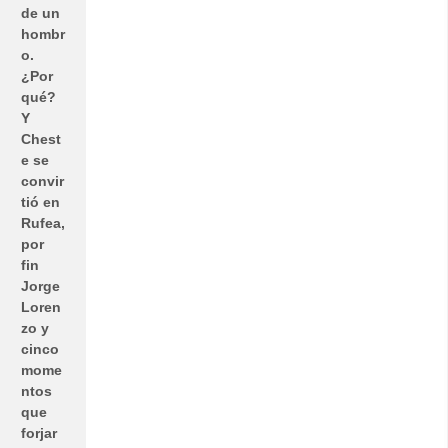
de un
hombr
o.
¿Por
qué?
Y
Chest
e se
convir
tió en
Rufea,
por
fin
Jorge
Loren
zo y
cinco
mome
ntos
que
forjar