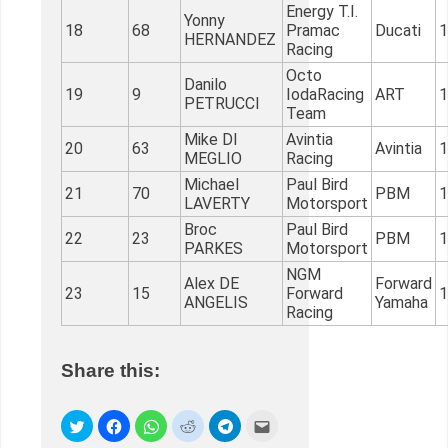
Energy T.I.
Yonny
18
68
Pramac
Ducati
1
HERNANDEZ
Racing
Octo
Danilo
19
9
IodaRacing
ART
1
PETRUCCI
Team
Mike DI
Avintia
20
63
Avintia
1
MEGLIO
Racing
Michael
Paul Bird
21
70
PBM
1
LAVERTY
Motorsport
Broc
Paul Bird
22
23
PBM
1
PARKES
Motorsport
NGM
Alex DE
Forward
23
15
Forward
1
ANGELIS
Yamaha
Racing
Share this: