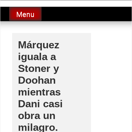
Skip
luciolopezgp
to
Lucio Lopez GP
Menu
content
Márquez
iguala a
Stoner y
Doohan
mientras
Dani casi
obra un
milagro.