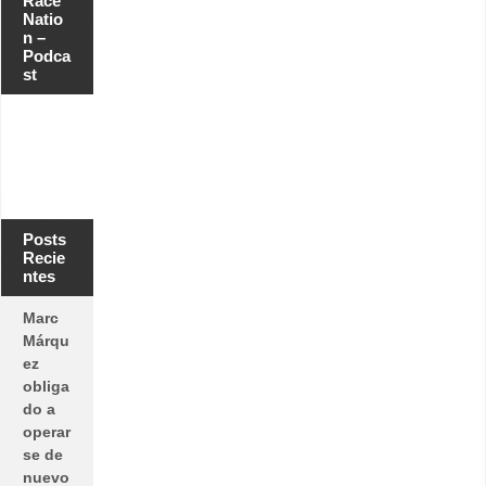
Race
Natio
n –
Podca
st
Posts
Recie
ntes
Marc
Márqu
ez
obliga
do a
operar
se de
nuevo