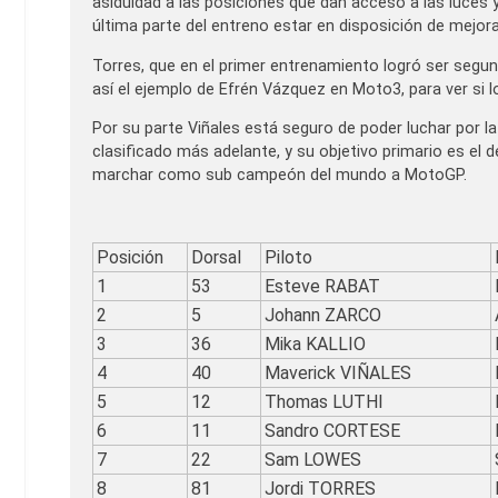
asiduidad a las posiciones que dan acceso a las luces 
última parte del entreno estar en disposición de mejo
Torres, que en el primer entrenamiento logró ser segun
así el ejemplo de Efrén Vázquez en Moto3, para ver si l
Por su parte Viñales está seguro de poder luchar por la
clasificado más adelante, y su objetivo primario es el d
marchar como sub campeón del mundo a MotoGP.
Posición
Dorsal
Piloto
1
53
Esteve RABAT
2
5
Johann ZARCO
3
36
Mika KALLIO
4
40
Maverick VIÑALES
5
12
Thomas LUTHI
6
11
Sandro CORTESE
7
22
Sam LOWES
8
81
Jordi TORRES