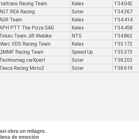
Italtrans Racing Team
Kalex
1’34.042
AGT REA Racing
Suter
1’34.367
AGR Team
Kalex
1’34.414
APH PTT The Pizza SAG
Kalex
1’34.458
Teluru Team JiR Webike
NTS
1’34.862
Marc VDS Racing Team
Kalex
1’35.172
QMMF Racing Team
Speed Up
1’35.373
Technomag carXpert
Suter
1’38.203
Tasca Racing Moto2
Suter
1’38.619
si obra un milagro.
 llena de emoción