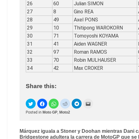
26
60
Julian SIMON
27
8
Gino REA
28
49
Axel PONS
29
10
Thitipong WAROKORN
30
71
Tomoyoshi KOYAMA
31
41
Aiden WAGNER
32
97
Roman RAMOS
33
70
Robin MULHAUSER
34
42
Max CROKER
Share this:
Posted in
Moto GP
,
Moto2
Post
Márquez iguala a Stoner y Doohan mientras Dani ca
Bridgestone adultera la carrera de MotoGP que se