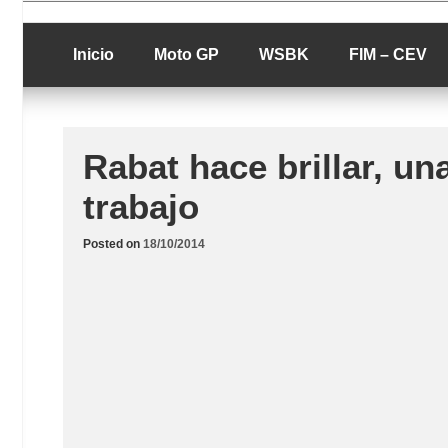
Skip
luciolopezgp
to
Lucio Lopez G
content
Inicio
Moto GP
WSBK
FIM – CEV
Rabat hace brillar, u
trabajo
Posted on
18/10/2014