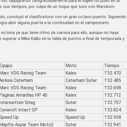
y los taquígrafos. Desgraciadamente para el Inglés no pudo en la
rar sus tiempos, por culpa de un toque que tuvo con Warokorn.
do, concluyó el clasificatorio con un gran octavo puesto. Siguiendo
ogra abrir alguna puerta a la continuidad en el campeonato.
 victoria ya que tiene ritmo de carrera para ello, aunque no haya
e superar a Mika Kallio en la tabla de puntos a final de temporada y
Equipo
Moto
Tiempo
Marc VDS Racing Team
Kalex
1’32.470
AirAsia Caterham
Caterham Suter
1’32.485
Marc VDS Racing Team
Kalex
1’32.698
Paginas Amarillas HP 40
Kalex
1’32.712
Interwetten Sitag
Suter
1’32.757
Dynavolt Intact GP
Kalex
1’32.824
Speed Up
Speed Up
1’32.938
Mapfre Aspar Team Moto2
Suter
1’32.941