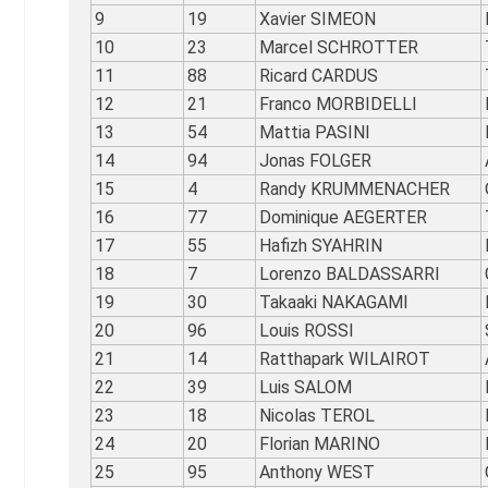
9
19
Xavier SIMEON
10
23
Marcel SCHROTTER
11
88
Ricard CARDUS
12
21
Franco MORBIDELLI
13
54
Mattia PASINI
14
94
Jonas FOLGER
15
4
Randy KRUMMENACHER
16
77
Dominique AEGERTER
17
55
Hafizh SYAHRIN
18
7
Lorenzo BALDASSARRI
19
30
Takaaki NAKAGAMI
20
96
Louis ROSSI
21
14
Ratthapark WILAIROT
22
39
Luis SALOM
23
18
Nicolas TEROL
24
20
Florian MARINO
25
95
Anthony WEST