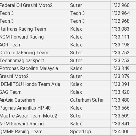
Federal Oil Gresini Moto2
Suter
1’32.960
Tech 3
Tech 3
1’32.964
Tech 3
Tech 3
1’32.968
Italtrans Racing Team
Kalex
1’33.083
NGM Forward Racing
Kalex
1’33.111
AGR Team
Kalex
1’33.198
Octo IodaRacing Team
Suter
1’33.252
Technomag carXpert
Suter
1’33.253
Petronas Raceline Malaysia
Kalex
1’33.349
Gresini Moto2
Suter
1’33.379
IDEMITSU Honda Team Asia
Kalex
1’33.391
SAG Team
Kalex
1’33.420
AirAsia Caterham
Caterham Suter
1’33.480
Paginas Amarillas HP 40
Kalex
1’33.566
Mapfre Aspar Team Moto2
Suter
1’33.609
NGM Forward Racing
Kalex
1’33.841
QMMF Racing Team
Speed Up
1’34.000