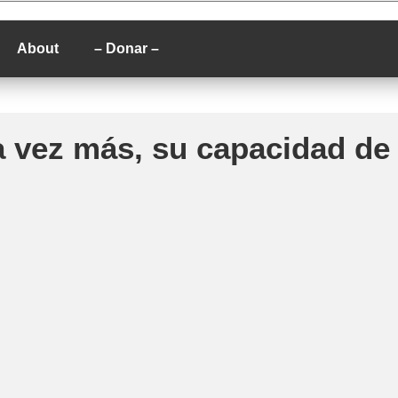
P
About
– Donar –
na vez más, su capacidad de