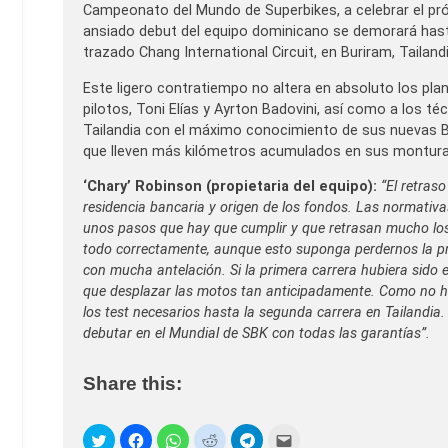
Campeonato del Mundo de Superbikes, a celebrar el próxim
ansiado debut del equipo dominicano se demorará hasta
trazado Chang International Circuit, en Buriram, Tailand
Este ligero contratiempo no altera en absoluto los pla
pilotos, Toni Elías y Ayrton Badovini, así como a los té
Tailandia con el máximo conocimiento de sus nuevas B
que lleven más kilómetros acumulados en sus montura
‘Chary’ Robinson (propietaria del equipo):
“El retraso
residencia bancaria y origen de los fondos. Las normativa
unos pasos que hay que cumplir y que retrasan mucho los 
todo correctamente, aunque esto suponga perdernos la pru
con mucha antelación. Si la primera carrera hubiera sid
que desplazar las motos tan anticipadamente. Como no ha
los test necesarios hasta la segunda carrera en Tailandia
debutar en el Mundial de SBK con todas las garantías”.
Share this: