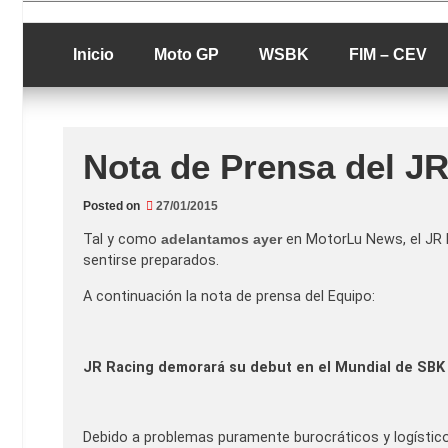
Skip
luciolopezgp
to
Lucio Lopez G
content
Inicio
Moto GP
WSBK
FIM – CEV
Nota de Prensa del JR
Posted on
27/01/2015
Tal y como
adelantamos ayer
en MotorLu News, el JR R
sentirse preparados.
A continuación la nota de prensa del Equipo:
JR Racing demorará su debut en el Mundial de SBK
Debido a problemas puramente burocráticos y logísticos