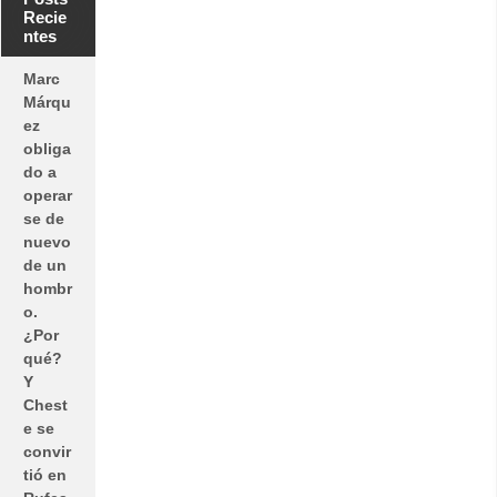
Recie
ntes
Marc
Márqu
ez
obliga
do a
operar
se de
nuevo
de un
hombr
o.
¿Por
qué?
Y
Chest
e se
convir
tió en