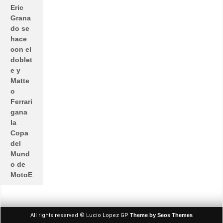
Eric
Grana
do se
hace
con el
doblet
e y
Matte
o
Ferrari
gana
la
Copa
del
Mund
o de
MotoE
All rights reserved © Lucio Lopez GP
Theme by Seos Themes