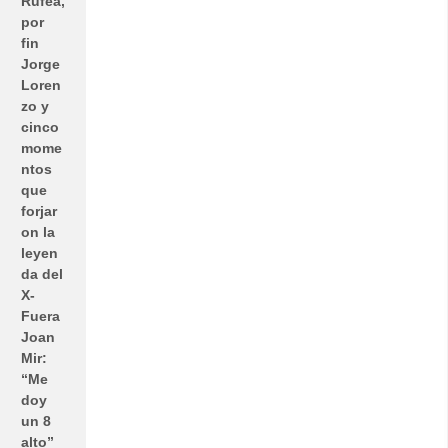
Rufea,
por
fin
Jorge
Loren
zo y
cinco
mome
ntos
que
forjar
on la
leyen
da del
X-
Fuera
Joan
Mir:
“Me
doy
un 8
alto”