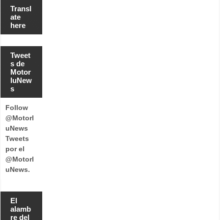
Transl
ate
here
Tweet
s de
Motor
luNew
s
Follow
@Motorl
uNews
Tweets
por el
@Motorl
uNews.
El
alamb
re del