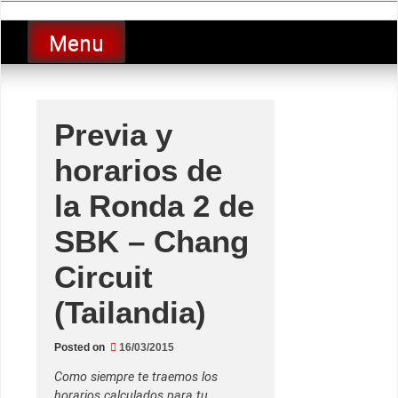
Skip
luciolopezgp
to
Lucio Lopez GP
Menu
content
Previa y
horarios de
la Ronda 2 de
SBK – Chang
Circuit
(Tailandia)
Posted on
16/03/2015
Como siempre te traemos los
horarios calculados para tu