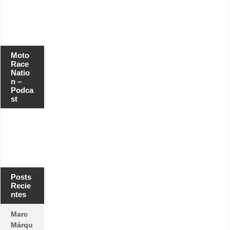
Moto
Race
Natio
n –
Podca
st
Posts
Recie
ntes
Marc
Márqu