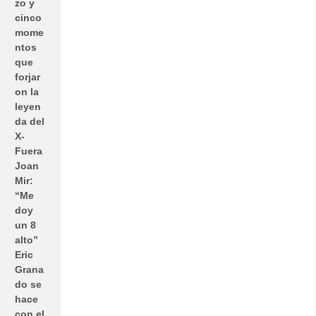
zo y
cinco
mome
ntos
que
forjar
on la
leyen
da del
X-
Fuera
Joan
Mir:
“Me
doy
un 8
alto”
Eric
Grana
do se
hace
con el