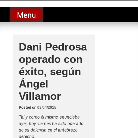
Skip
luciolopezgp
to
Lucio Lopez GP
Menu
content
Dani Pedrosa
operado con
éxito, según
Ángel
Villamor
Posted on
03/04/2015
Tal y como él mismo anunciaba
ayer, hoy viernes ha sido operado
de su dolencia en el antebrazo
derecho.