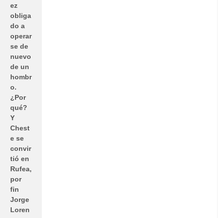
ez
obliga
do a
operar
se de
nuevo
de un
hombr
o.
¿Por
qué?
Y
Chest
e se
convir
tió en
Rufea,
por
fin
Jorge
Loren