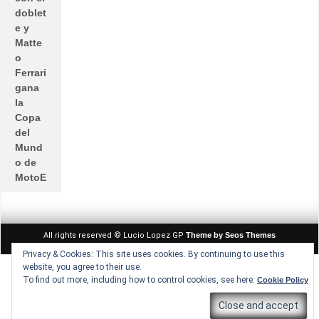
doblet
e y
Matte
o
Ferrari
gana
la
Copa
del
Mund
o de
MotoE
All rights reserved © Lucio Lopez GP
Theme by Seos Themes
Privacy & Cookies: This site uses cookies. By continuing to use this
website, you agree to their use.
To find out more, including how to control cookies, see here:
Cookie Policy