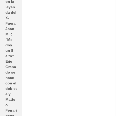
on la
leyen
da del
X-
Fuera
Joan
Mir:
“Me
doy
un 8
alto”
Eric
Grana
do se
hace
con el
doblet
e y
Matte
o
Ferrari
gana