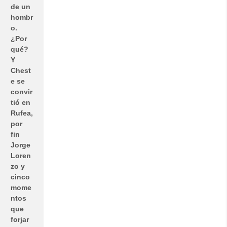
de un
hombr
o.
¿Por
qué?
Y
Chest
e se
convir
tió en
Rufea,
por
fin
Jorge
Loren
zo y
cinco
mome
ntos
que
forjar