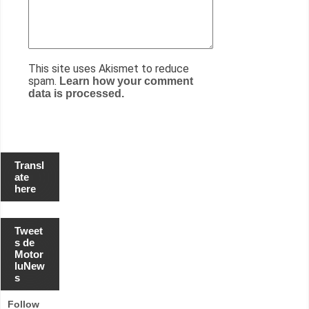
This site uses Akismet to reduce
spam.
Learn how your comment
data is processed.
Transl
ate
here
Tweet
s de
Motor
luNew
s
Follow