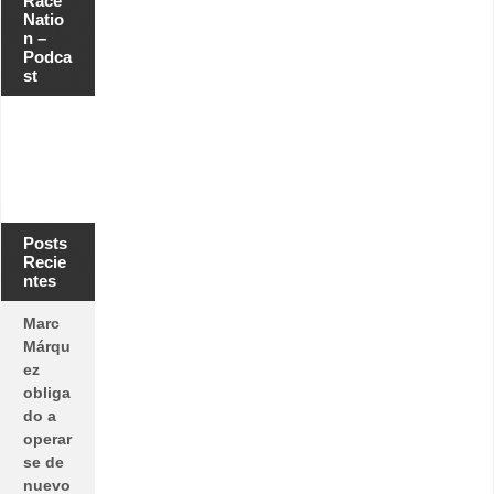
Race
Natio
n –
Podca
st
Posts
Recie
ntes
Marc
Márqu
ez
obliga
do a
operar
se de
nuevo