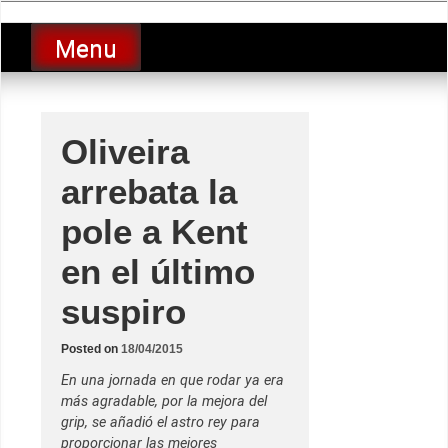
Skip
luciolopezgp
to
Lucio Lopez GP
Menu
content
Oliveira
arrebata la
pole a Kent
en el último
suspiro
Posted on
18/04/2015
En una jornada en que rodar ya era
más agradable, por la mejora del
grip, se añadió el astro rey para
proporcionar las mejores