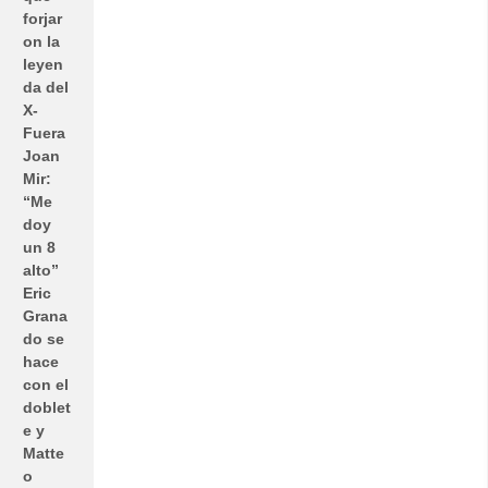
forjar
on la
leyen
da del
X-
Fuera
Joan
Mir:
“Me
doy
un 8
alto”
Eric
Grana
do se
hace
con el
doblet
e y
Matte
o