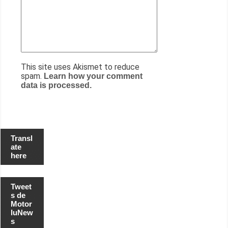
This site uses Akismet to reduce
spam.
Learn how your comment
data is processed.
Transl
ate
here
Tweet
s de
Motor
luNew
s