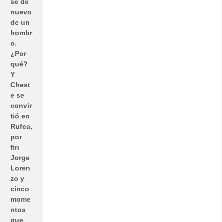
se de
nuevo
de un
hombr
o.
¿Por
qué?
Y
Chest
e se
convir
tió en
Rufea,
por
fin
Jorge
Loren
zo y
cinco
mome
ntos
que