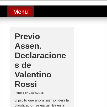
Skip
luciolopezgp
to
Lucio Lopez GP
Menu
content
Previo
Assen.
Declaracione
s de
Valentino
Rossi
Posted on
23/06/2015
El piloto que ahora mismo lidera la
clasificación se encuentra en la