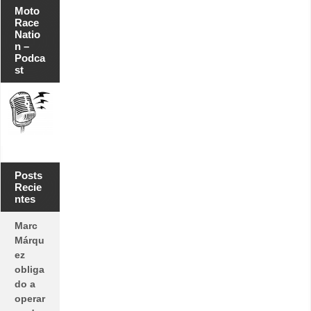
Moto
Race
Natio
n –
Podca
st
Posts
Recie
ntes
Marc
Márqu
ez
obliga
do a
operar