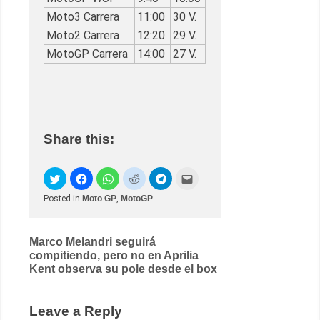
Moto3 Carrera
11:00
30 V.
Moto2 Carrera
12:20
29 V.
MotoGP Carrera
14:00
27 V.
Share this:
Posted in
Moto GP
,
MotoGP
Post
Marco Melandri seguirá
compitiendo, pero no en Aprilia
navigation
Kent observa su pole desde el box
Leave a Reply