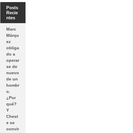
Posts
Recie
ntes
Marc
Márqu
ez
obliga
do a
operar
se de
nuevo
de un
hombr
o.
¿Por
qué?
Y
Chest
e se
convir