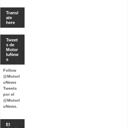
Transl
ate
here
Tweet
s de
Motor
luNew
s
Follow
@Motorl
uNews
Tweets
por el
@Motorl
uNews.
El