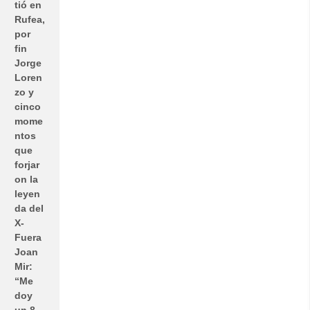
tió en
Rufea,
por
fin
Jorge
Loren
zo y
cinco
mome
ntos
que
forjar
on la
leyen
da del
X-
Fuera
Joan
Mir:
“Me
doy