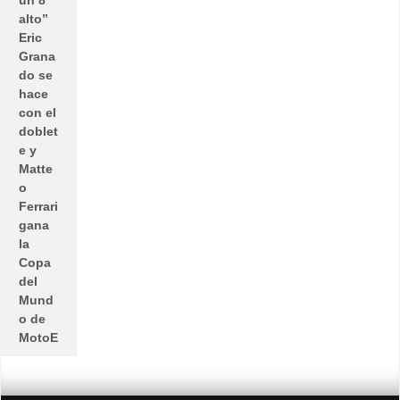
un 8
alto”
Eric
Grana
do se
hace
con el
doblet
e y
Matte
o
Ferrari
gana
la
Copa
del
Mund
o de
MotoE