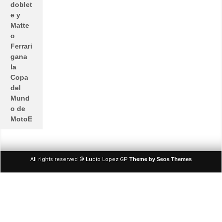
doblet
e y
Matte
o
Ferrari
gana
la
Copa
del
Mund
o de
MotoE
All rights reserved © Lucio Lopez GP
Theme by Seos Themes