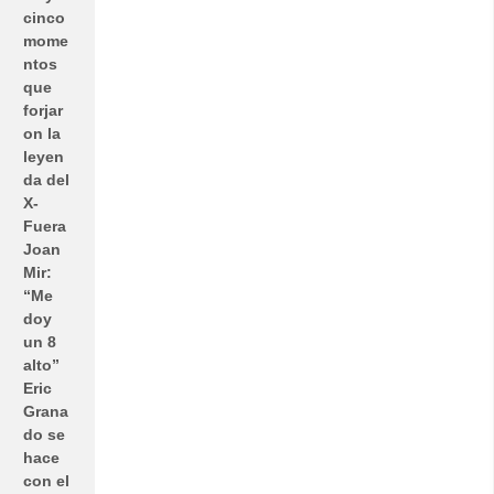
cinco
mome
ntos
que
forjar
on la
leyen
da del
X-
Fuera
Joan
Mir:
“Me
doy
un 8
alto”
Eric
Grana
do se
hace
con el