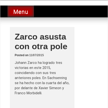
Skip
luciolopezgp
to
Lucio Lopez GP
Menu
content
Zarco asusta
con otra pole
Posted on
11/07/2015
Johann Zarco ha logrado tres
victorias en este 2015,
coincidiendo con sus tres
anteriores poles. En Sachsenring
se ha hecho con la cuarta del año,
por delante de Xavier Simeon y
Franco Morbidelli.