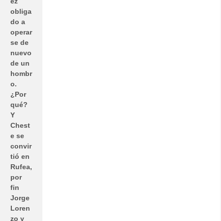
ez
obliga
do a
operar
se de
nuevo
de un
hombr
o.
¿Por
qué?
Y
Chest
e se
convir
tió en
Rufea,
por
fin
Jorge
Loren
zo y