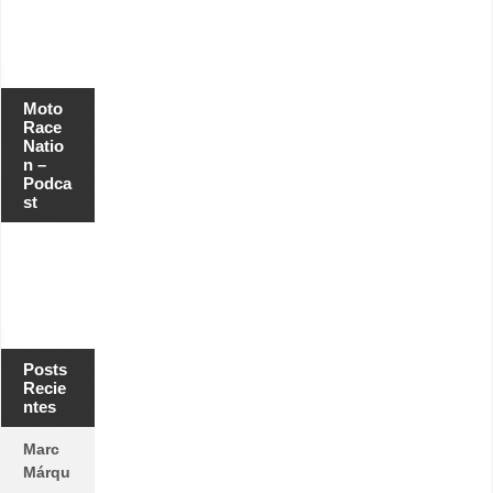
Moto
Race
Natio
n –
Podca
st
Posts
Recie
ntes
Marc
Márqu