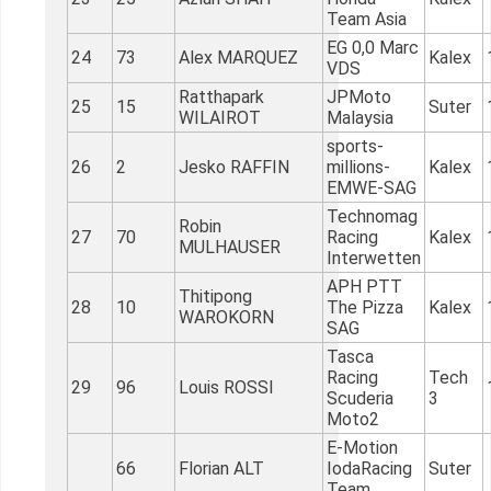
Team Asia
EG 0,0 Marc
24
73
Alex MARQUEZ
Kalex
VDS
Ratthapark
JPMoto
25
15
Suter
WILAIROT
Malaysia
sports-
26
2
Jesko RAFFIN
millions-
Kalex
EMWE-SAG
Technomag
Robin
27
70
Racing
Kalex
MULHAUSER
Interwetten
APH PTT
Thitipong
28
10
The Pizza
Kalex
WAROKORN
SAG
Tasca
Racing
Tech
29
96
Louis ROSSI
Scuderia
3
Moto2
E-Motion
66
Florian ALT
IodaRacing
Suter
Team