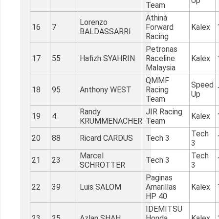
Up
Team
Athinà
Lorenzo
16
7
Forward
Kalex
BALDASSARRI
Racing
Petronas
17
55
Hafizh SYAHRIN
Raceline
Kalex
Malaysia
QMMF
Speed
18
95
Anthony WEST
Racing
Up
Team
Randy
JIR Racing
19
4
Kalex
KRUMMENACHER
Team
Tech
20
88
Ricard CARDUS
Tech 3
3
Marcel
Tech
21
23
Tech 3
SCHROTTER
3
Paginas
22
39
Luis SALOM
Amarillas
Kalex
HP 40
IDEMITSU
23
25
Azlan SHAH
Honda
Kalex