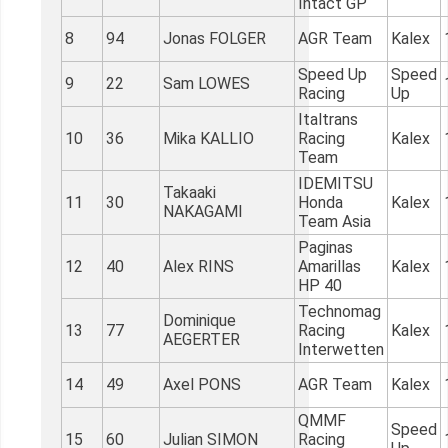
Intact GP
8
94
Jonas FOLGER
AGR Team
Kalex
Speed Up
Speed
9
22
Sam LOWES
Racing
Up
Italtrans
10
36
Mika KALLIO
Racing
Kalex
Team
IDEMITSU
Takaaki
11
30
Honda
Kalex
NAKAGAMI
Team Asia
Paginas
12
40
Alex RINS
Amarillas
Kalex
HP 40
Technomag
Dominique
13
77
Racing
Kalex
AEGERTER
Interwetten
14
49
Axel PONS
AGR Team
Kalex
QMMF
Speed
15
60
Julian SIMON
Racing