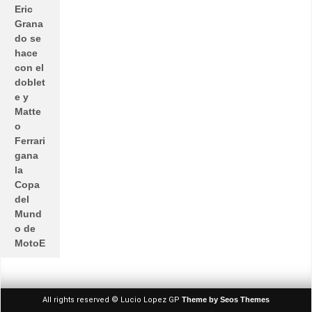
Eric
Grana
do se
hace
con el
doblet
e y
Matte
o
Ferrari
gana
la
Copa
del
Mund
o de
MotoE
All rights reserved © Lucio Lopez GP
Theme by Seos Themes