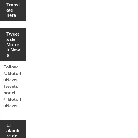
Transl
ate
here
Tweet
s de
Motor
luNew
s
Follow
@Motorl
uNews
Tweets
por el
@Motorl
uNews.
El
alamb
re del