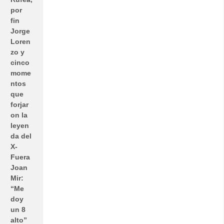
por
fin
Jorge
Loren
zo y
cinco
mome
ntos
que
forjar
on la
leyen
da del
X-
Fuera
Joan
Mir:
“Me
doy
un 8
alto”