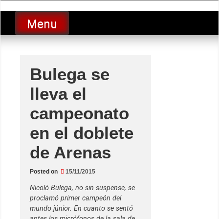
Skip
luciolopezgp
to
Lucio Lopez GP
Menu
content
Bulega se
lleva el
campeonato
en el doblete
de Arenas
Posted on
15/11/2015
Nicolò Bulega, no sin suspense, se
proclamó primer campeón del
mundo júnior. En cuanto se sentó
antes los micrófonos de la sala de