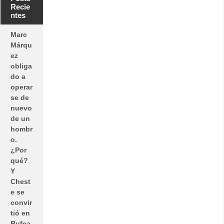
Recie
ntes
Marc
Márqu
ez
obliga
do a
operar
se de
nuevo
de un
hombr
o.
¿Por
qué?
Y
Chest
e se
convir
tió en
Rufea,