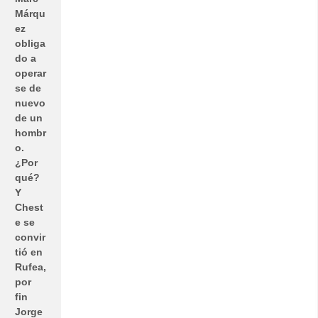
Márqu
ez
obliga
do a
operar
se de
nuevo
de un
hombr
o.
¿Por
qué?
Y
Chest
e se
convir
tió en
Rufea,
por
fin
Jorge