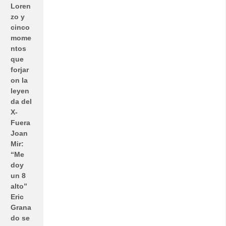
Loren
zo y
cinco
mome
ntos
que
forjar
on la
leyen
da del
X-
Fuera
Joan
Mir:
“Me
doy
un 8
alto”
Eric
Grana
do se