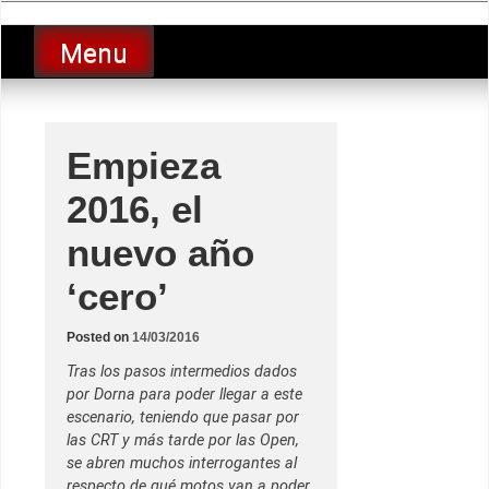
Skip
luciolopezgp
to
Lucio Lopez GP
Menu
content
Empieza
2016, el
nuevo año
‘cero’
Posted on
14/03/2016
Tras los pasos intermedios dados
por Dorna para poder llegar a este
escenario, teniendo que pasar por
las CRT y más tarde por las Open,
se abren muchos interrogantes al
respecto de qué motos van a poder