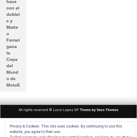
hace
con el
doblet
e y
Matte
o
Ferrari
gana
la
Copa
del
Mund
o de
MotoE
All rights reserved © Lucio Lopez GP
Theme by Seos Themes
Privacy & Cookies: This site uses cookies. By continuing to use this
website, you agree to their use.