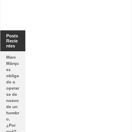
Posts
Recie
ntes
Marc
Márqu
ez
obliga
do a
operar
se de
nuevo
de un
hombr
o.
¿Por
qué?