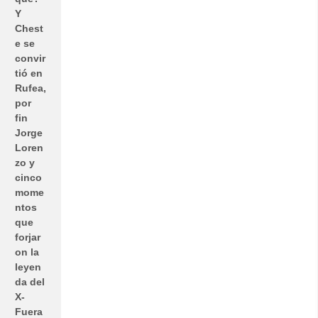
Y
Chest
e se
convir
tió en
Rufea,
por
fin
Jorge
Loren
zo y
cinco
mome
ntos
que
forjar
on la
leyen
da del
X-
Fuera