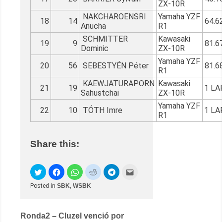
ZX-10R
NAKCHAROENSRI
Yamaha YZF
18
14
64.6
Anucha
R1
SCHMITTER
Kawasaki
19
9
81.6
Dominic
ZX-10R
Yamaha YZF
20
56
SEBESTYÉN Péter
81.6
R1
KAEWJATURAPORN
Kawasaki
21
19
1 LA
Sahustchai
ZX-10R
Yamaha YZF
22
10
TÓTH Imre
1 LA
R1
Share this:
Posted in
SBK
,
WSBK
Post
Ronda2 – Cluzel venció por