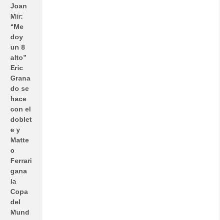
Joan
Mir:
“Me
doy
un 8
alto”
Eric
Grana
do se
hace
con el
doblet
e y
Matte
o
Ferrari
gana
la
Copa
del
Mund