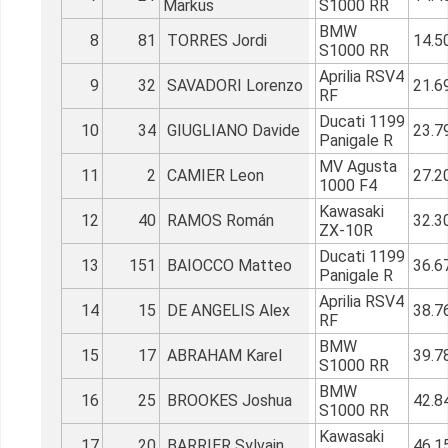
Markus
S1000 RR
BMW
8
81
TORRES Jordi
14.5
S1000 RR
Aprilia RSV4
9
32
SAVADORI Lorenzo
21.6
RF
Ducati 1199
10
34
GIUGLIANO Davide
23.7
Panigale R
MV Agusta
11
2
CAMIER Leon
27.2
1000 F4
Kawasaki
12
40
RAMOS Román
32.3
ZX-10R
Ducati 1199
13
151
BAIOCCO Matteo
36.6
Panigale R
Aprilia RSV4
14
15
DE ANGELIS Alex
38.7
RF
BMW
15
17
ABRAHAM Karel
39.7
S1000 RR
BMW
16
25
BROOKES Joshua
42.8
S1000 RR
Kawasaki
17
20
BARRIER Sylvain
46.1