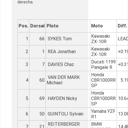
derecha.
Pos.
Dorsal
Ploto
Moto
Diff.
Kawasaki
1
66
SYKES Tom
LEA
ZX-10R
Kawasaki
2
1
REA Jonathan
+0.1
ZX-10R
Ducati 1199
3
7
DAVIES Chaz
+0.3
Panigale R
Honda
VAN DER MARK
4
60
CBR1000RR
5.1
Michael
SP
Honda
5
69
HAYDEN Nicky
CBR1000RR
10.6
SP
Yamaha YZF
6
50
GUINTOLI Sylvain
13.0
R1
REITERBERGER
BMW
7
21
14.4