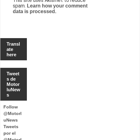
This site uses Akismet to reduce
spam.
Learn how your comment
data is processed.
Transl
ate
here
Tweet
s de
Motor
luNew
s
Follow
@Motorl
uNews
Tweets
por el
@Motorl