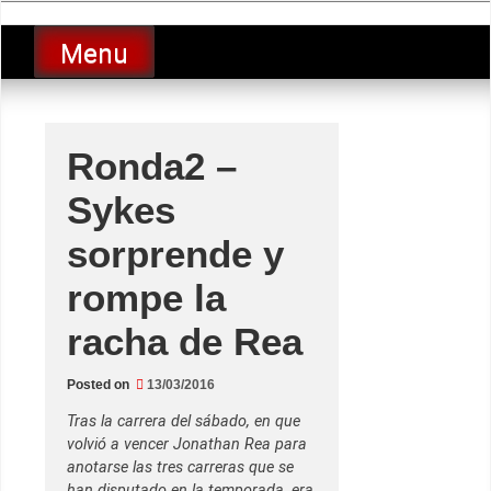
Skip
luciolopezgp
to
Lucio Lopez GP
Menu
content
Ronda2 –
Sykes
sorprende y
rompe la
racha de Rea
Posted on
13/03/2016
Tras la carrera del sábado, en que
volvió a vencer Jonathan Rea para
anotarse las tres carreras que se
han disputado en la temporada, era