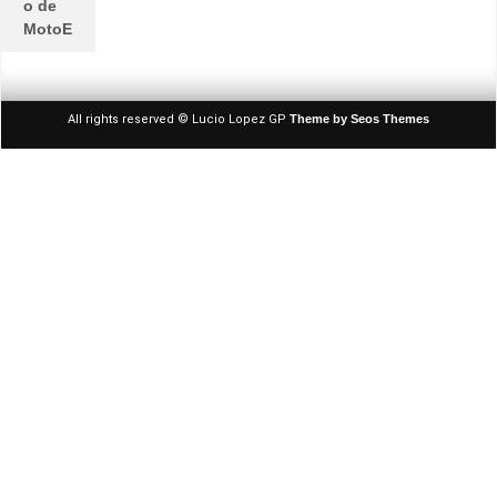
o de
MotoE
All rights reserved © Lucio Lopez GP
Theme by Seos Themes