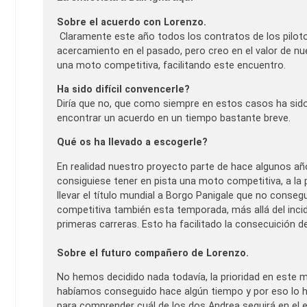
Sobre el acuerdo con Lorenzo.
Claramente este año todos los contratos de los pilot
acercamiento en el pasado, pero creo en el valor de 
una moto competitiva, facilitando este encuentro.
Ha sido difícil convencerle?
Diría que no, que como siempre en estos casos ha si
encontrar un acuerdo en un tiempo bastante breve.
Qué os ha llevado a escogerle?
En realidad nuestro proyecto parte de hace algunos añ
consiguiese tener en pista una moto competitiva, a la
llevar el título mundial a Borgo Panigale que no cons
competitiva también esta temporada, más allá del incid
primeras carreras. Esto ha facilitado la consecuición d
Sobre el futuro compañero de Lorenzo.
No hemos decidido nada todavía, la prioridad en este m
habíamos conseguido hace algún tiempo y por eso lo
para comprender cuál de los dos Andrea seguirá en el 