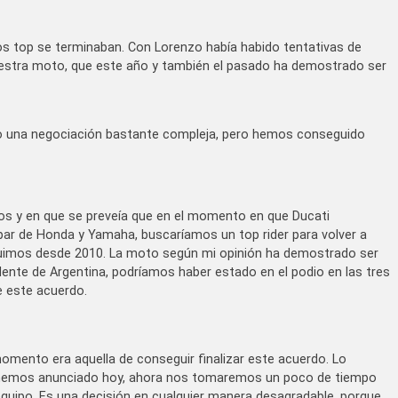
os top se terminaban. Con Lorenzo había habido tentativas de
nuestra moto, que este año y también el pasado ha demostrado ser
do una negociación bastante compleja, pero hemos conseguido
os y en que se preveía que en el momento en que Ducati
 par de Honda y Yamaha, buscaríamos un top rider para volver a
eguimos desde 2010. La moto según mi opinión ha demostrado ser
ente de Argentina, podríamos haber estado en el podio en las tres
e este acuerdo.
omento era aquella de conseguir finalizar este acuerdo. Lo
 hemos anunciado hoy, ahora nos tomaremos un poco de tiempo
equipo. Es una decisión en cualquier manera desagradable, porque