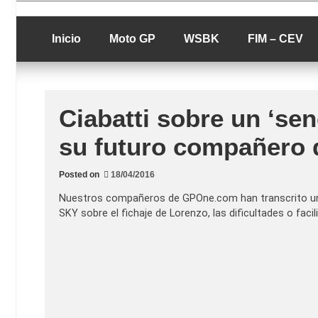
Skip
luciolopezgp
to
Lucio Lopez G
content
Inicio
Moto GP
WSBK
FIM – CEV
Ciabatti sobre un ‘sen
su futuro compañero 
Posted on
18/04/2016
Nuestros compañeros de GPOne.com han transcrito una 
SKY sobre el fichaje de Lorenzo, las dificultades o fac