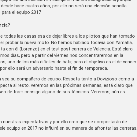
esde hace cuatro años, por ello no será una elección sencilla.
 para el equipo 2017
ncia?
 todas las casas esa de dejar libres a los pilotos que han tomado
poder probar la nueva moto. No hemos hablado todavía con Yamaha,
a con él (Lorenzo) en el test post carrera de Valencia. Está claro
ximos días, pero a partir del viernes nos concentraremos en la
, uno de los más difíciles de batir, pero el objetivo es el de vencer
or ello será un adversario hasta el fin de temporada.
én sea su compañero de equipo. Respeta tanto a Dovizioso como a
especta al resto, veremos en las próximas semanas, está claro que
eseo de traer consigo alguno de sus técnicos. Veremos, aún es
 nuestras expectativas y por ello creo que se comportarán de
ele equipo en 2017 no influirá en su manera de afrontar las carreras