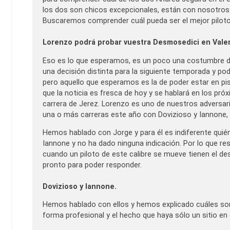
los dos son chicos excepcionales, están con nosotros d
Buscaremos comprender cuál pueda ser el mejor piloto
Lorenzo podrá probar vuestra Desmosedici en Vale
Eso es lo que esperamos, es un poco una costumbre de
una decisión distinta para la siguiente temporada y 
pero aquello que esperamos es la de poder estar en pist
que la noticia es fresca de hoy y se hablará en los pró
carrera de Jerez. Lorenzo es uno de nuestros adversarios
una o más carreras este año con Dovizioso y Iannone, p
Hemos hablado con Jorge y para él es indiferente qui
Iannone y no ha dado ninguna indicación. Por lo que r
cuando un piloto de este calibre se mueve tienen el d
pronto para poder responder.
Dovizioso y Iannone.
Hemos hablado con ellos y hemos explicado cuáles son
forma profesional y el hecho que haya sólo un sitio en 