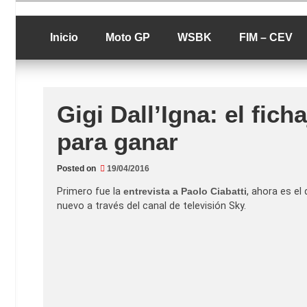
Skip
luciolopezgp
to
Lucio Lopez G
content
Inicio
Moto GP
WSBK
FIM – CEV
Gigi Dall’Igna: el fich
para ganar
Posted on
19/04/2016
Primero fue la
entrevista a Paolo Ciabatti
, ahora es el
nuevo a través del canal de televisión Sky.