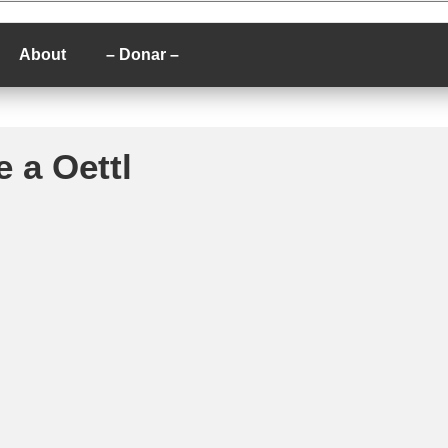
P
About
– Donar –
e a Oettl