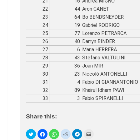
21
16
Andrea MIGNO
22
44
Aron CANET
23
64
Bo BENDSNEYDER
24
19
Gabriel RODRIGO
25
77
Lorenzo PETRARCA
26
40
Darryn BINDER
27
6
Maria HERRERA
28
43
Stefano VALTULINI
29
36
Joan MIR
30
23
Niccolò ANTONELLI
31
4
Fabio DI GIANNANTONIO
32
89
Khairul Idham PAWI
33
3
Fabio SPIRANELLI
Share this: