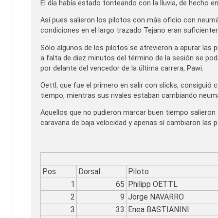
El día había estado tonteando con la lluvia, de hecho e
Así pues salieron los pilotos con más oficio con neumáti
condiciones en el largo trazado Tejano eran suficien
Sólo algunos de los pilotos se atrevieron a apurar las
a falta de diez minutos del término de la sesión se podía
por delante del vencedor de la última carrera, Pawi.
Oettl, que fue el primero en salir con slicks, consiguió
tiempo, mientras sus rivales estaban cambiando neumát
Aquellos que no pudieron marcar buen tiempo salieron a 
caravana de baja velocidad y apenas sí cambiaron las po
Pos.
Dorsal
Piloto
1
65
Philipp OETTL
2
9
Jorge NAVARRO
3
33
Enea BASTIANINI