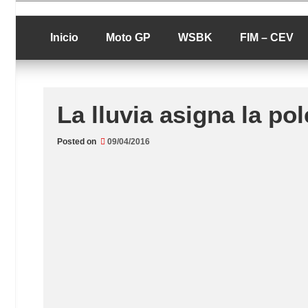
Skip
luciolopezgp
to
Lucio Lopez G
content
Inicio
Moto GP
WSBK
FIM – CEV
La lluvia asigna la pol
Posted on
09/04/2016