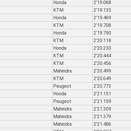
Honda
2’19.068
KTM
2’19.135
Honda
2’19.469
KTM
2’19.708
Honda
2’19.790
KTM
2’20.118
Honda
2’20.230
KTM
2’20.444
KTM
2’20.456
Mahindra
2’20.499
KTM
2’20.649
Peugeot
2’20.773
Honda
2’21.151
Peugeot
2’21.159
Mahindra
2’21.309
Mahindra
2’21.379
Mahindra
2’21.486