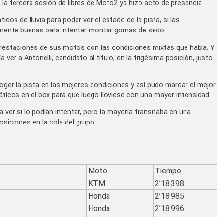
n la tercera sesión de libres de Moto2 ya hizo acto de presencia.
cos de lluvia para poder ver el estado de la pista, si las
temente buenas para intentar montar gomas de seco.
 prestaciones de sus motos con las condiciones mixtas que había. Y
 ver a Antonelli, candidato al título, en la trigésima posición, justo
 coger la pista en las mejores condiciones y así pudo marcar el mejor
icos en el box para que luego lloviese con una mayor intensidad.
ver si lo podían intentar, pero la mayoría transitaba en una
siciones en la cola del grupo.
Moto
Tiempo
KTM
2’18.398
Honda
2’18.985
Honda
2’18.996