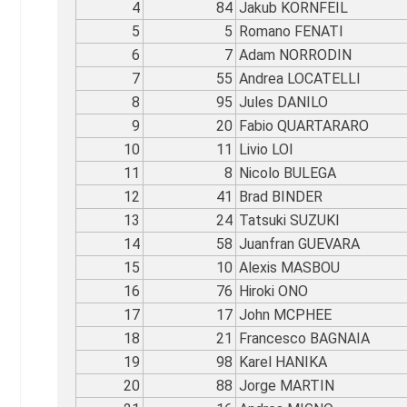
4
84
Jakub KORNFEIL
5
5
Romano FENATI
6
7
Adam NORRODIN
7
55
Andrea LOCATELLI
8
95
Jules DANILO
9
20
Fabio QUARTARARO
10
11
Livio LOI
11
8
Nicolo BULEGA
12
41
Brad BINDER
13
24
Tatsuki SUZUKI
14
58
Juanfran GUEVARA
15
10
Alexis MASBOU
16
76
Hiroki ONO
17
17
John MCPHEE
18
21
Francesco BAGNAIA
19
98
Karel HANIKA
20
88
Jorge MARTIN