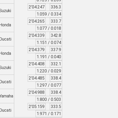
2’04.247
336.3
Suzuki
1.059 / 0.334
2’04.265
333.7
Honda
1.077 / 0.018
2’04.339
342.8
Ducati
1.151 / 0.074
2’04.379
337.9
Honda
1.191 / 0.040
2’04.408
332.1
Suzuki
1.220 / 0.029
2’04.485
338.4
Ducati
1.297 / 0.077
2’04.988
338.4
Yamaha
1.800 / 0.503
2’05.159
333.5
Ducati
1.971 / 0.171