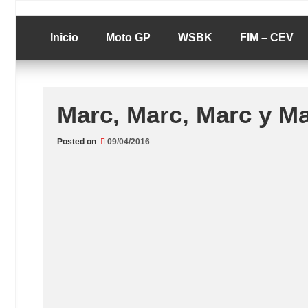
Skip
luciolopezgp
to
Lucio Lopez G
content
Inicio
Moto GP
WSBK
FIM – CEV
Marc, Marc, Marc y M
Posted on
09/04/2016