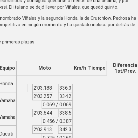
neumáticos y consiguió quedarse a menos de una décima, y por
i. El italiano se dejó llevar por Viñales, que quedó quinto.
ya nombrado Viñales y la segunda Honda, la de Crutchlow. Pedrosa ha
ompetitivo en ningún momento y ha quedado incluso por detrás de
e primeras plazas
Diferencia
Equipo
Moto
Km/h
Tiempo
1
st
/
Prev.
Honda
2’03.188
336.3
2’03.257
334.2
Yamaha
0.069 / 0.069
2’03.644
338.5
Yamaha
0.456 / 0.387
2’03.913
342.3
Ducati
0.725 / 0.269