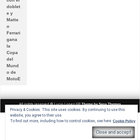
con el
doblet
e y
Matte
o
Ferrari
gana
la
Copa
del
Mund
o de
MotoE
All rights reserved © Lucio Lopez GP
Theme by Seos Themes
Privacy & Cookies: This site uses cookies. By continuing to use this
website, you agree to their use.
To find out more, including how to control cookies, see here:
Cookie Policy