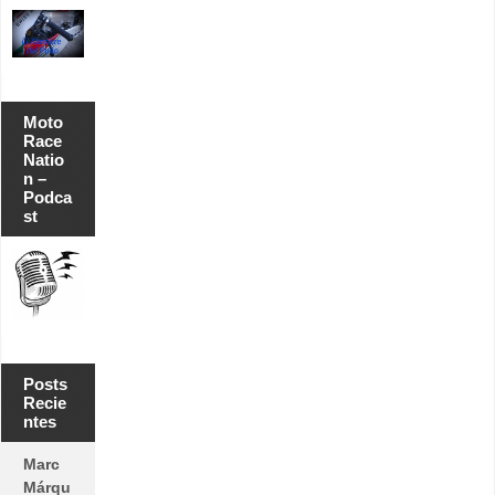
Moto
Race
Natio
n –
Podca
st
Posts
Recie
ntes
Marc
Márqu