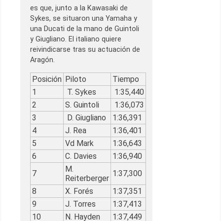
es que, junto a la Kawasaki de
Sykes, se situaron una Yamaha y
una Ducati de la mano de Guintoli
y Giugliano. El italiano quiere
reivindicarse tras su actuación de
Aragón.
Posición
Piloto
Tiempo
1
T. Sykes
1:35,440
2
S. Guintoli
1:36,073
3
D. Giugliano
1:36,391
4
J. Rea
1:36,401
5
Vd Mark
1:36,643
6
C. Davies
1:36,940
M.
7
1:37,300
Reiterberger
8
X. Forés
1:37,351
9
J. Torres
1:37,413
10
N. Hayden
1:37,449