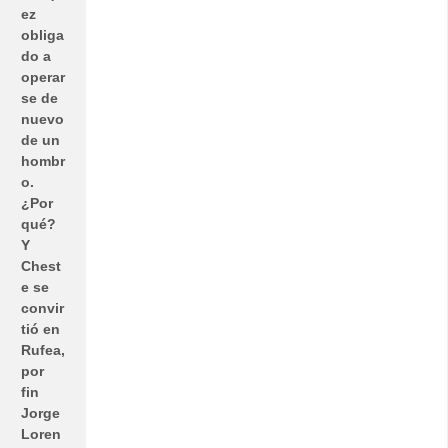
ez
obliga
do a
operar
se de
nuevo
de un
hombr
o.
¿Por
qué?
Y
Chest
e se
convir
tió en
Rufea,
por
fin
Jorge
Loren