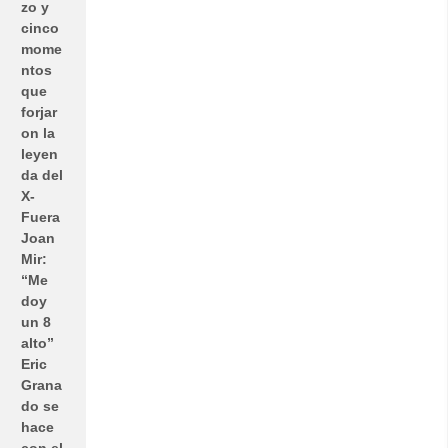
zo y
cinco
mome
ntos
que
forjar
on la
leyen
da del
X-
Fuera
Joan
Mir:
“Me
doy
un 8
alto”
Eric
Grana
do se
hace