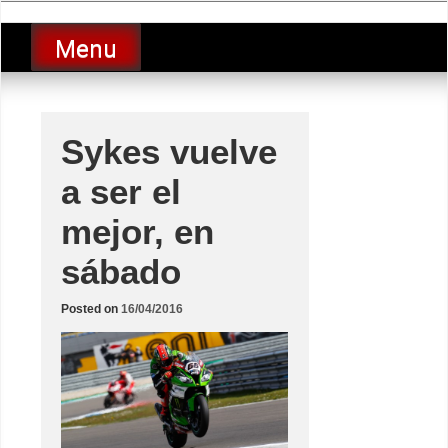
Skip
luciolopezgp
to
Lucio Lopez GP
Menu
content
Sykes vuelve
a ser el
mejor, en
sábado
Posted on
16/04/2016