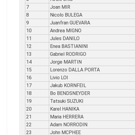
7
Joan MIR
8
Nicolo BULEGA
9
Juanfran GUEVARA
10
Andrea MIGNO
11
Jules DANILO
12
Enea BASTIANINI
13
Gabriel RODRIGO
14
Jorge MARTIN
15
Lorenzo DALLA PORTA
16
Livio LOI
17
Jakub KORNFEIL
18
Bo BENDSNEYDER
19
Tatsuki SUZUKI
20
Karel HANIKA
21
Maria HERRERA
22
Adam NORRODIN
23
John MCPHEE