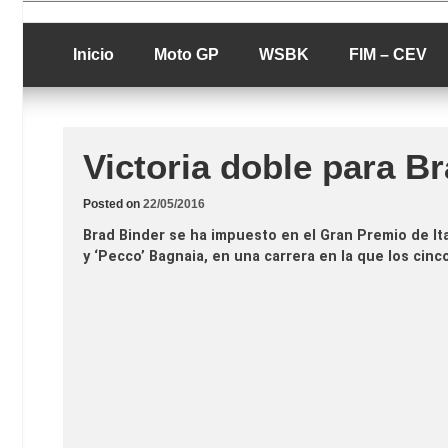
Skip
luciolopezgp
to
Lucio Lopez G
content
Inicio
Moto GP
WSBK
FIM – CEV
Victoria doble para B
Posted on
22/05/2016
Brad Binder se ha impuesto en el Gran Premio de It
y ‘Pecco’ Bagnaia, en una carrera en la que los cin