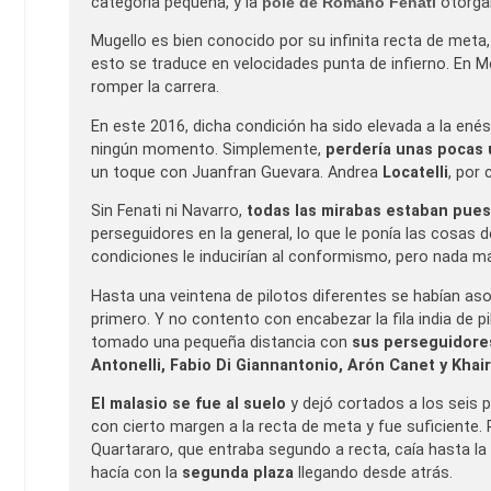
categoría pequeña, y la
pole de
Romano Fenati
otorgab
Mugello es bien conocido por su infinita recta de meta
esto se traduce en velocidades punta de infierno. En Mo
romper la carrera.
En este 2016, dicha condición ha sido elevada a la enés
ningún momento. Simplemente,
perdería unas pocas
un toque con Juanfran Guevara. Andrea
Locatelli
, por 
Sin Fenati ni Navarro,
todas las mirabas estaban pues
perseguidores en la general, lo que le ponía las cosas d
condiciones le inducirían al conformismo, pero nada más
Hasta una veintena de pilotos diferentes se habían asoma
primero. Y no contento con encabezar la fila india de p
tomado una pequeña distancia con
sus perseguidores
Antonelli, Fabio Di Giannantonio, Arón Canet y Khai
El malasio se fue al suelo
y dejó cortados a los seis p
con cierto margen a la recta de meta y fue suficiente.
Quartararo, que entraba segundo a recta, caía hasta la
hacía con la
segunda plaza
llegando desde atrás.