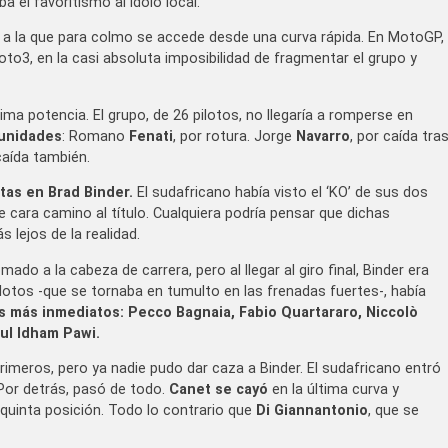
a el favoritismo al ídolo local.
, a la que para colmo se accede desde una curva rápida. En MotoGP,
to3, en la casi absoluta imposibilidad de fragmentar el grupo y
ima potencia. El grupo, de 26 pilotos, no llegaría a romperse en
 unidades
: Romano
Fenati
, por rotura. Jorge
Navarro
, por caída tra
caída también.
tas en Brad Binder.
El sudafricano había visto el ‘KO’ de sus dos
e cara camino al título. Cualquiera podría pensar que dichas
 lejos de la realidad.
do a la cabeza de carrera, pero al llegar al giro final, Binder era
ilotos -que se tornaba en tumulto en las frenadas fuertes-, había
 más inmediatos: Pecco Bagnaia, Fabio Quartararo, Niccolò
rul Idham Pawi.
rimeros, pero ya nadie pudo dar caza a Binder. El sudafricano entró
 Por detrás, pasó de todo.
Canet se cayó
en la última curva y
 quinta posición. Todo lo contrario que
Di Giannantonio
, que se