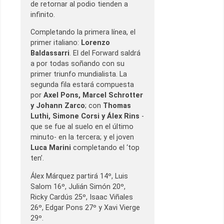
de retornar al podio tienden a
infinito.
Completando la primera línea, el
primer italiano:
Lorenzo
Baldassarri
. El del Forward saldrá
a por todas soñando con su
primer triunfo mundialista. La
segunda fila estará compuesta
por
Axel Pons, Marcel Schrotter
y Johann Zarco
; con
Thomas
Luthi, Simone Corsi y Álex Rins
-
que se fue al suelo en el último
minuto- en la tercera; y el joven
Luca Marini
completando el ‘top
ten’.
Álex Márquez partirá 14º, Luis
Salom 16º, Julián Simón 20º,
Ricky Cardús 25º, Isaac Viñales
26º, Edgar Pons 27º y Xavi Vierge
29º.