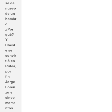
se de
nuevo
de un
hombr
o.
¿Por
qué?
Y
Chest
e se
convir
tió en
Rufea,
por
fin
Jorge
Loren
zo y
cinco
mome
ntos