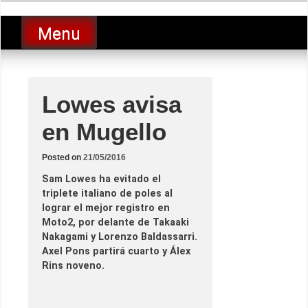
Skip
luciolopezgp
to
Lucio Lopez GP
Menu
content
Lowes avisa
en Mugello
Posted on
21/05/2016
Sam Lowes ha evitado el
triplete italiano de poles al
lograr el mejor registro en
Moto2, por delante de Takaaki
Nakagami y Lorenzo Baldassarri.
Axel Pons partirá cuarto y Álex
Rins noveno.