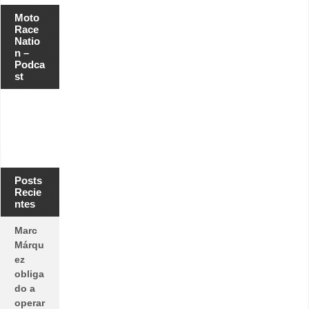
Moto
Race
Natio
n –
Podca
st
Posts
Recie
ntes
Marc
Márqu
ez
obliga
do a
operar