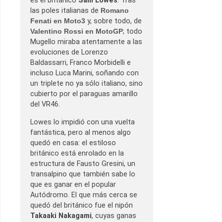
es el británico
Sam Lowes
. Tras
las poles italianas de
Romano
Fenati en Moto3
y, sobre todo, de
Valentino Rossi en MotoGP
; todo
Mugello miraba atentamente a las
evoluciones de Lorenzo
Baldassarri, Franco Morbidelli e
incluso Luca Marini, soñando con
un triplete no ya sólo italiano, sino
cubierto por el paraguas amarillo
del VR46.
Lowes lo impidió con una vuelta
fantástica, pero al menos algo
quedó en casa: el estiloso
británico está enrolado en la
estructura de Fausto Gresini, un
transalpino que también sabe lo
que es ganar en el popular
Autódromo. El que más cerca se
quedó del británico fue el nipón
Takaaki Nakagami
, cuyas ganas