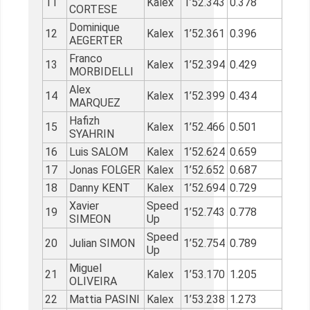
11
Kalex
1’52.343
0.378
CORTESE
Dominique
12
Kalex
1’52.361
0.396
AEGERTER
Franco
13
Kalex
1’52.394
0.429
MORBIDELLI
Alex
14
Kalex
1’52.399
0.434
MARQUEZ
Hafizh
15
Kalex
1’52.466
0.501
SYAHRIN
16
Luis SALOM
Kalex
1’52.624
0.659
17
Jonas FOLGER
Kalex
1’52.652
0.687
18
Danny KENT
Kalex
1’52.694
0.729
Xavier
Speed
19
1’52.743
0.778
SIMEON
Up
Speed
20
Julian SIMON
1’52.754
0.789
Up
Miguel
21
Kalex
1’53.170
1.205
OLIVEIRA
22
Mattia PASINI
Kalex
1’53.238
1.273