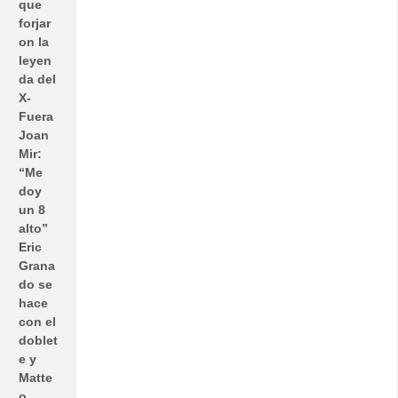
que
forjar
on la
leyen
da del
X-
Fuera
Joan
Mir:
“Me
doy
un 8
alto”
Eric
Grana
do se
hace
con el
doblet
e y
Matte
o