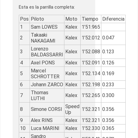
Esta es la parrilla completa:
Pos
Piloto
Moto
Tiempo
Diferencia
1
Sam LOWES
Kalex
1’51.965
Takaaki
2
Kalex
1’52.012
0.047
NAKAGAMI
Lorenzo
3
Kalex
1’52.088
0.123
BALDASSARRI
4
Axel PONS
Kalex
1’52.091
0.126
Marcel
5
Kalex
1’52.134
0.169
SCHROTTER
6
Johann ZARCO
Kalex
1’52.198
0.233
Thomas
7
Kalex
1’52.265
0.300
LUTHI
Speed
8
Simone CORSI
1’52.321
0.356
Up
9
Alex RINS
Kalex
1’52.321
0.356
10
Luca MARINI
Kalex
1’52.330
0.365
Sandro