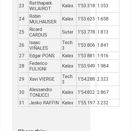
Ratthapark
23
Kalex
1’53.318
1.353
WILAIROT
Robin
24
Kalex
1’53.623
1.658
MULHAUSER
Ricard
25
Suter
1’53.778
1.813
CARDUS
Isaac
Tech
26
1’53.806
1.841
VIÑALES
3
27
Edgar PONS
Kalex
1’53.881
1.916
Federico
28
Kalex
1’53.949
1.984
FULIGNI
Tech
29
Xavi VIERGE
1’54.288
2.323
3
Alessandro
30
Kalex
1’54.832
2.867
TONUCCI
31
Jesko RAFFIN
Kalex
1’55.197
3.232