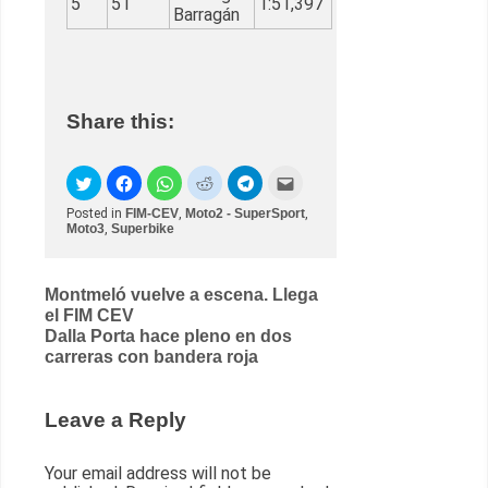
5
51
1:51,397
Barragán
Share this:
Posted in
FIM-CEV
,
Moto2 - SuperSport
,
Moto3
,
Superbike
Post
Montmeló vuelve a escena. Llega
el FIM CEV
navigation
Dalla Porta hace pleno en dos
carreras con bandera roja
Leave a Reply
Your email address will not be