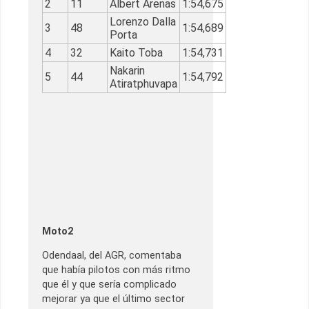
2
11
Albert Arenas
1:54,675
Lorenzo Dalla
3
48
1:54,689
Porta
4
32
Kaito Toba
1:54,731
Nakarin
5
44
1:54,792
Atiratphuvapa
Moto2
Odendaal, del AGR, comentaba
que había pilotos con más ritmo
que él y que sería complicado
mejorar ya que el último sector