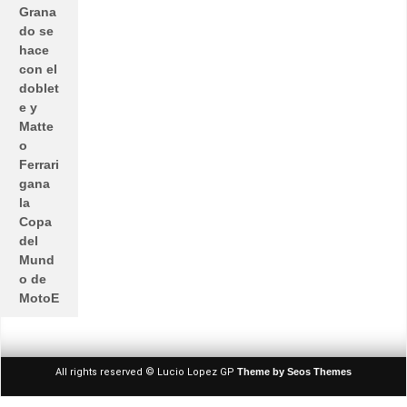
Grana
do se
hace
con el
doblet
e y
Matte
o
Ferrari
gana
la
Copa
del
Mund
o de
MotoE
All rights reserved © Lucio Lopez GP
Theme by Seos Themes