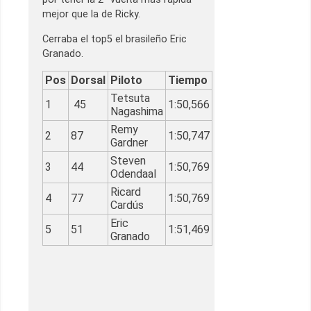
mejor que la de Ricky.
Cerraba el top5 el brasileño Eric
Granado.
Pos
Dorsal
Piloto
Tiempo
Tetsuta
1
45
1:50,566
Nagashima
Remy
2
87
1:50,747
Gardner
Steven
3
44
1:50,769
Odendaal
Ricard
4
77
1:50,769
Cardús
Eric
5
51
1:51,469
Granado