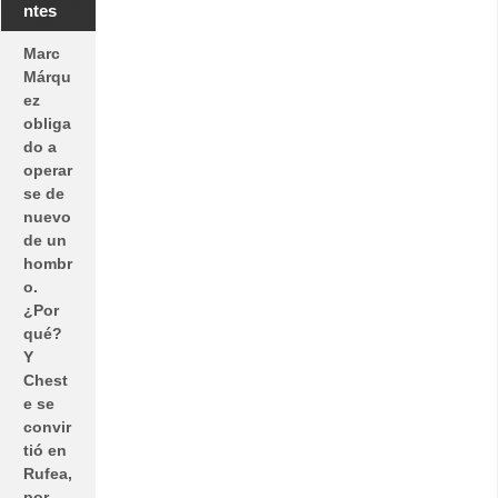
ntes
Marc
Márqu
ez
obliga
do a
operar
se de
nuevo
de un
hombr
o.
¿Por
qué?
Y
Chest
e se
convir
tió en
Rufea,
por