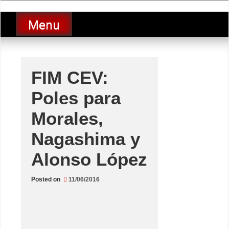
Skip
luciolopezgp
to
Lucio Lopez GP
Menu
content
FIM CEV:
Poles para
Morales,
Nagashima y
Alonso López
Posted on
11/06/2016