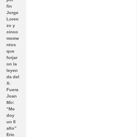
fin
Jorge
Loren
zo y
cinco
mome
ntos
que
forjar
on la
leyen
da del
X-
Fuera
Joan
Mir:
“Me
doy
un 8
alto”
Eric