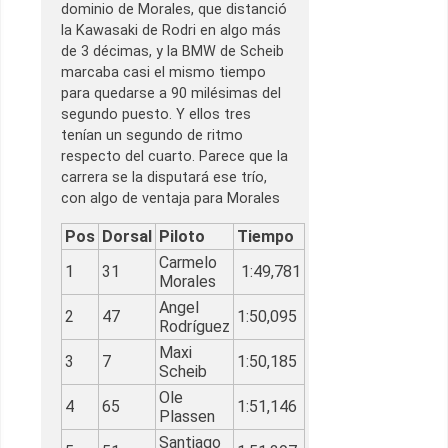
dominio de Morales, que distanció
la Kawasaki de Rodri en algo más
de 3 décimas, y la BMW de Scheib
marcaba casi el mismo tiempo
para quedarse a 90 milésimas del
segundo puesto. Y ellos tres
tenían un segundo de ritmo
respecto del cuarto. Parece que la
carrera se la disputará ese trío,
con algo de ventaja para Morales
Pos
Dorsal
Piloto
Tiempo
Carmelo
1
31
1:49,781
Morales
Angel
2
47
1:50,095
Rodríguez
Maxi
3
7
1:50,185
Scheib
Ole
4
65
1:51,146
Plassen
Santiago