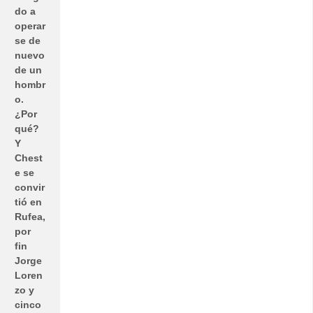
do a
operar
se de
nuevo
de un
hombr
o.
¿Por
qué?
Y
Chest
e se
convir
tió en
Rufea,
por
fin
Jorge
Loren
zo y
cinco