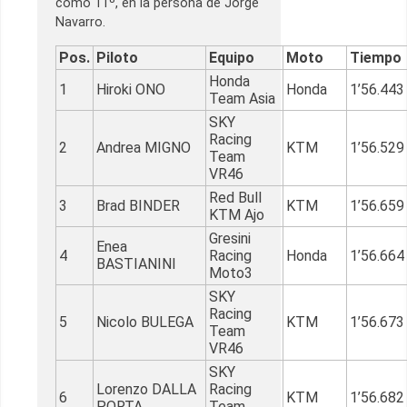
como 11º, en la persona de Jorge
Navarro.
Pos.
Piloto
Equipo
Moto
Tiempo
Honda
1
Hiroki ONO
Honda
1’56.443
Team Asia
SKY
Racing
2
Andrea MIGNO
KTM
1’56.529
Team
VR46
Red Bull
3
Brad BINDER
KTM
1’56.659
KTM Ajo
Gresini
Enea
4
Racing
Honda
1’56.664
BASTIANINI
Moto3
SKY
Racing
5
Nicolo BULEGA
KTM
1’56.673
Team
VR46
SKY
Lorenzo DALLA
Racing
6
KTM
1’56.682
PORTA
Team