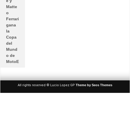
e y
Matte
o
Ferrari
gana
la
Copa
del
Mund
o de
MotoE
All rights reserved © Lucio Lopez GP
Theme by Seos Themes