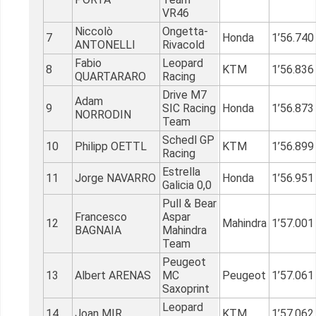
VR46
Niccolò
Ongetta-
7
Honda
1’56.740
ANTONELLI
Rivacold
Fabio
Leopard
8
KTM
1’56.836
QUARTARARO
Racing
Drive M7
Adam
9
SIC Racing
Honda
1’56.873
NORRODIN
Team
Schedl GP
10
Philipp OETTL
KTM
1’56.899
Racing
Estrella
11
Jorge NAVARRO
Honda
1’56.951
Galicia 0,0
Pull & Bear
Francesco
Aspar
12
Mahindra
1’57.001
BAGNAIA
Mahindra
Team
Peugeot
13
Albert ARENAS
MC
Peugeot
1’57.061
Saxoprint
Leopard
14
Joan MIR
KTM
1’57.062