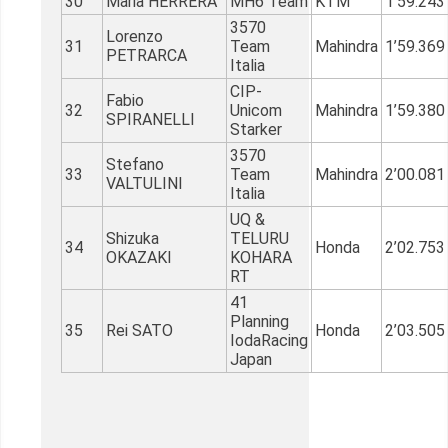
30
Maria HERRERA
MH6 Team
KTM
1’59.243
3570
Lorenzo
31
Team
Mahindra
1’59.369
PETRARCA
Italia
CIP-
Fabio
32
Unicom
Mahindra
1’59.380
SPIRANELLI
Starker
3570
Stefano
33
Team
Mahindra
2’00.081
VALTULINI
Italia
UQ &
Shizuka
TELURU
34
Honda
2’02.753
OKAZAKI
KOHARA
RT
41
Planning
35
Rei SATO
Honda
2’03.505
IodaRacing
Japan