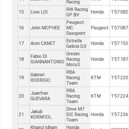
Racing
RW Racing
15
Livio LOI
Honda
1’57.082
GP BV
Peugeot
16
John MCPHEE
MC
Peugeot
1’57.087
Saxoprint
Estrella
17
Aron CANET
Honda
1’57.153
Galicia 0,0
Gresini
Fabio DI
18
Racing
Honda
1’57.187
GIANNANTONIO
Moto3
RBA
Gabriel
19
Racing
KTM
1’57.220
RODRIGO
Team
RBA
Juanfran
20
Racing
KTM
1’57.224
GUEVARA
Team
Drive M7
Jakub
21
SIC Racing
Honda
1’57.236
KORNFEIL
Team
Khairul Idham
Honda