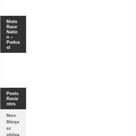
Moto
Race
Natio
n –
Podca
st
Posts
Recie
ntes
Marc
Márqu
ez
obliga