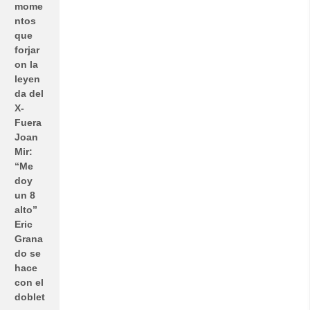
mome
ntos
que
forjar
on la
leyen
da del
X-
Fuera
Joan
Mir:
“Me
doy
un 8
alto”
Eric
Grana
do se
hace
con el
doblet