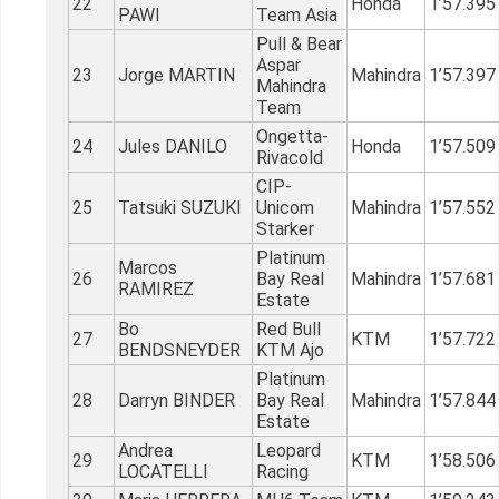
22
Honda
1’57.395
PAWI
Team Asia
Pull & Bear
Aspar
23
Jorge MARTIN
Mahindra
1’57.397
Mahindra
Team
Ongetta-
24
Jules DANILO
Honda
1’57.509
Rivacold
CIP-
25
Tatsuki SUZUKI
Unicom
Mahindra
1’57.552
Starker
Platinum
Marcos
26
Bay Real
Mahindra
1’57.681
RAMIREZ
Estate
Bo
Red Bull
27
KTM
1’57.722
BENDSNEYDER
KTM Ajo
Platinum
28
Darryn BINDER
Bay Real
Mahindra
1’57.844
Estate
Andrea
Leopard
29
KTM
1’58.506
LOCATELLI
Racing