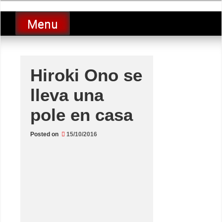
Skip
luciolopezgp
to
Lucio Lopez GP
Menu
content
Hiroki Ono se
lleva una
pole en casa
Posted on
15/10/2016