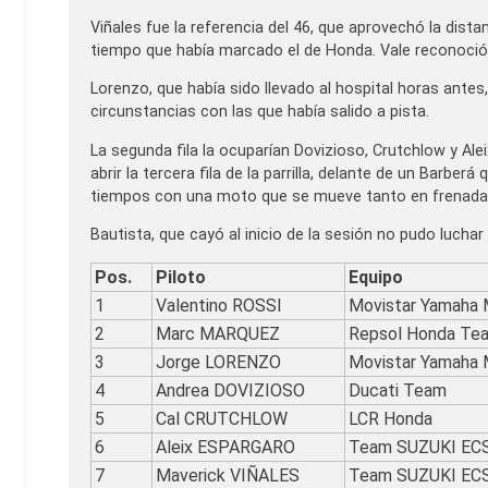
Viñales fue la referencia del 46, que aprovechó la distan
tiempo que había marcado el de Honda. Vale reconoció q
Lorenzo, que había sido llevado al hospital horas antes
circunstancias con las que había salido a pista.
La segunda fila la ocuparían Dovizioso, Crutchlow y Al
abrir la tercera fila de la parrilla, delante de un Barb
tiempos con una moto que se mueve tanto en frenada
Bautista, que cayó al inicio de la sesión no pudo luchar
Pos.
Piloto
Equipo
1
Valentino ROSSI
Movistar Yamaha
2
Marc MARQUEZ
Repsol Honda Te
3
Jorge LORENZO
Movistar Yamaha
4
Andrea DOVIZIOSO
Ducati Team
5
Cal CRUTCHLOW
LCR Honda
6
Aleix ESPARGARO
Team SUZUKI EC
7
Maverick VIÑALES
Team SUZUKI EC