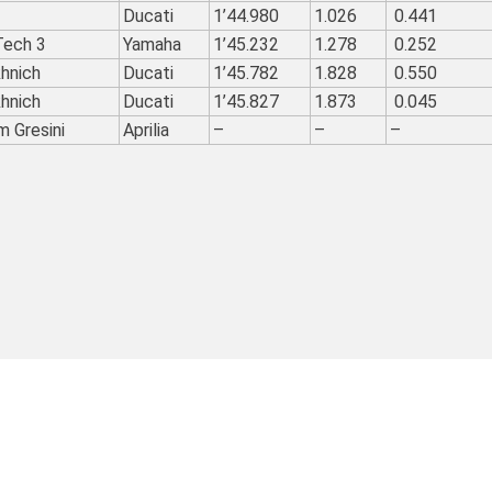
Ducati
1’44.980
1.026
0.441
Tech 3
Yamaha
1’45.232
1.278
0.252
hnich
Ducati
1’45.782
1.828
0.550
hnich
Ducati
1’45.827
1.873
0.045
m Gresini
Aprilia
–
–
–