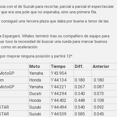
cia con el de Suzuki para recortar, parcial a parcial el espectacular
ue era una pole que no esperaba, sino una primera fila.
, consiguió una tercera plaza que daba por buena a tenor de las
eix Espargaró. Viñales terminó tras su compañero de equipo para
erá que tuvo la necesidad de buscar una rueda para marcar buenos
 como en aceleración.
 por mejorar ninguna posición y partirá 12º.
Moto
Tiempo
Diff.
Anterior
 MotoGP
Yamaha
1’43.954
am
Honda
1’44.134
0.180
0.180
 MotoGP
Yamaha
1’44.221
0.267
0.087
Ducati
1’44.294
0.340
0.073
Honda
1’44.402
0.448
0.108
STAR
Suzuki
1’44.494
0.540
0.092
STAR
Suzuki
1’44.539
0.585
0.045