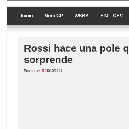
Skip
luciolopezgp
to
Lucio Lopez G
content
Inicio
Moto GP
WSBK
FIM – CEV
Rossi hace una pole qu
sorprende
Posted on
15/10/2016