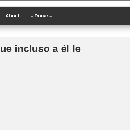
P
About
– Donar –
e incluso a él le