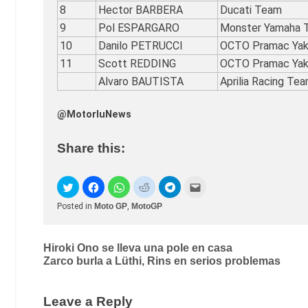
8
Hector BARBERA
Ducati Team
9
Pol ESPARGARO
Monster Yamaha 
10
Danilo PETRUCCI
OCTO Pramac Yak
11
Scott REDDING
OCTO Pramac Yak
Alvaro BAUTISTA
Aprilia Racing Tea
@MotorluNews
Share this:
Posted in
Moto GP
,
MotoGP
Post
Hiroki Ono se lleva una pole en casa
Zarco burla a Lüthi, Rins en serios problemas
navigation
Leave a Reply