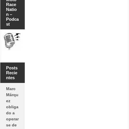
Race
Natio
n –
Podca
st
Posts
Recie
ntes
Marc
Márqu
ez
obliga
do a
operar
se de