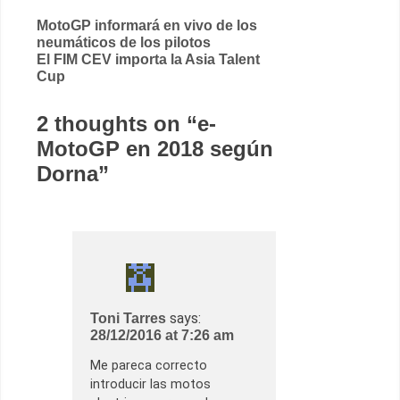
Post
MotoGP informará en vivo de los
neumáticos de los pilotos
navigation
El FIM CEV importa la Asia Talent
Cup
2 thoughts on “
e-
MotoGP en 2018 según
Dorna
”
says:
Toni Tarres
28/12/2016 at 7:26 am
Me pareca correcto
introducir las motos