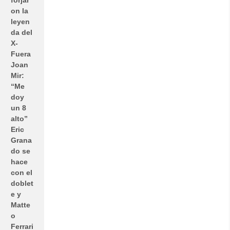
forjar
on la
leyen
da del
X-
Fuera
Joan
Mir:
“Me
doy
un 8
alto”
Eric
Grana
do se
hace
con el
doblet
e y
Matte
o
Ferrari