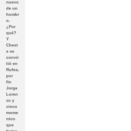
nuevo
de un
hombr
o.
¿Por
qué?
Y
Chest
e se
convir
tió en
Rufea,
por
fin
Jorge
Loren
zo y
cinco
mome
ntos
que